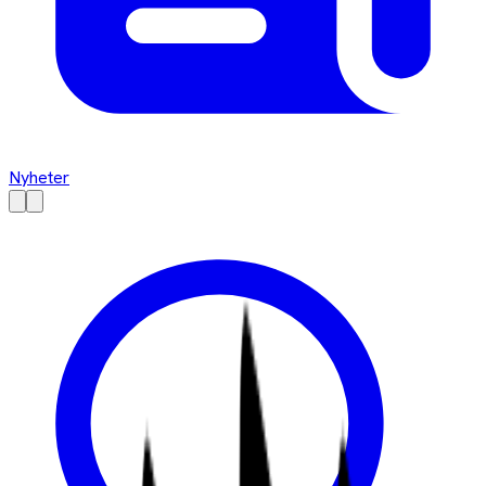
Nyheter