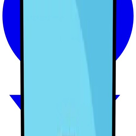
11
8
4
2
2
21
11
+
10
14
Paris Saint Germain
10
K. Malt Arnstad
MF
S
12
8
4
2
2
17
7
+
10
14
Newcastle United
FS
1. aug.
B
Lyngby Boldklub
13
8
3
4
1
14
10
+
4
13
Juventus
39
F. Emmery Søgaard
MF
2
-
2
14
8
4
1
3
17
15
+
2
13
Atlético Madrid
8
S. Jørgensen
ANG
U
15
8
4
1
3
10
10
0
13
Atalanta
29. juli
B
31
T. Kristensen
ANG
Lech Poznań
16
8
3
3
2
13
14
-1
12
Bayer 04 Leverkusen
23
M. Anderson
ANG
4
-
1
17
8
3
2
3
19
17
+
2
11
Borussia Dortmund
JB
S
18
8
3
2
3
10
14
-4
11
25. juli
H
Olympiacos F.C.
28
J. Bogere
ANG
Brøndby IF
Lech Poznań
19
8
3
1
4
15
17
-2
10
Club Brugge
1
-
1
20
8
3
1
4
9
11
-2
10
Galatasaray
1
M. Lis
MV
U
21. juli
H
21
8
2
4
2
8
14
-6
10
Monaco
2
J. Vieira Pereira
FOR
Lech Poznań
22
8
3
1
4
13
21
-8
10
Qarabağ
20
R. Gumny
FOR
1
-
4
23
8
2
3
3
14
15
-1
9
Bodø / Glimt
WM
T
24
8
3
0
5
10
12
-2
9
Benfica
27
W. Mońka
FOR
25
8
3
0
5
11
14
-3
9
Olympique Marseille
72
M. Skrzypczak
FOR
Lech Poznań - Siste kamper
26
8
2
3
3
8
11
-3
9
Pafos FC