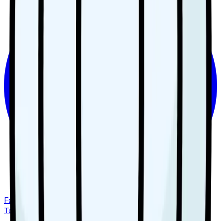
Følg oss på Telegram
Få ekspertenes spillforslag direkte på
Telegram og hold deg oppdatert