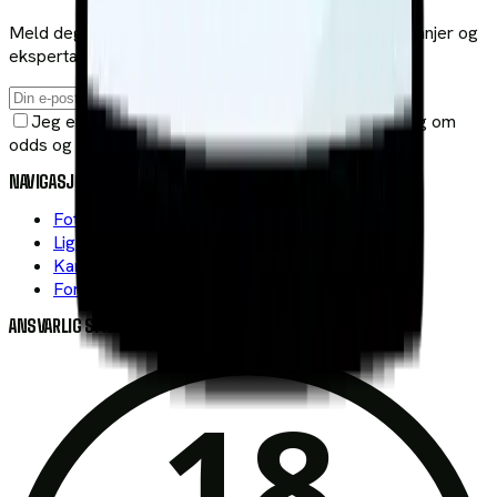
Meld deg på og få utvalgte kampforutsigelser, kampanjer og
ekspertanalyser direkte på e-post.
Meld på
Jeg er over 18 år og godtar å motta markedsføring om
odds og spill.
NAVIGASJON
Fotball
Ligaer
Kamper i dag
Forfattere
ANSVARLIG SPILL
18