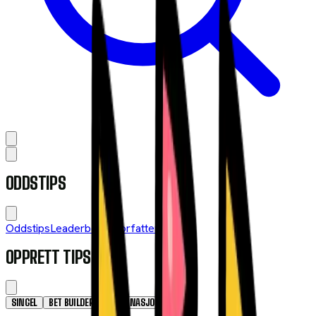
ODDSTIPS
Oddstips
Leaderboard
Forfattere
OPPRETT TIPS
SINGEL
BET BUILDER
KOMBINASJON