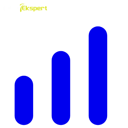
Gå til innhold