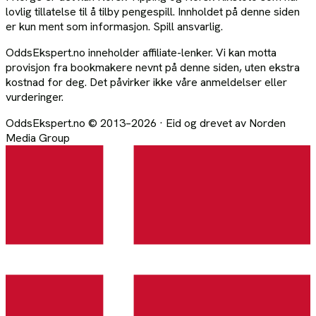
lovlig tillatelse til å tilby pengespill. Innholdet på denne siden
er kun ment som informasjon. Spill ansvarlig.
OddsEkspert.no inneholder affiliate-lenker. Vi kan motta
provisjon fra bookmakere nevnt på denne siden, uten ekstra
kostnad for deg. Det påvirker ikke våre anmeldelser eller
vurderinger.
OddsEkspert
.no
© 2013–
2026
·
Eid og drevet av
Norden
Media Group