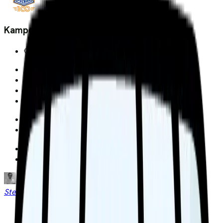
Lech Poznań
Kampens hendelser
Kristian Arnstad 55'
Mikael Ishak 29'
Patrik Wålemark 42'
Terry Yegbe 61'
Patrik Wålemark 65'
Jesper Hansen 37'
Gift Links 45+6'
Radosław Murawski 50'
Yannick Agnero 69'
Steffen Fonvig
Sjefredaktør & Sportsanalytiker