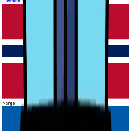
Danmark
Norge