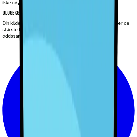
0
Startoppstilling
GAIS
ikke nøyaktigheten av odds.
22
Poeng
20
2
15
8
3
4
33
15
+
18
27
Hammarby
18. juli 2026
AIK
Allsvenskan
AIK
6
Seire
5
ODDSEKSPERT
.NO
2
-
0
3
14
8
2
4
33
15
+
18
26
Djurgården
4
Uavgjorte
5
15
K. Nordfeldt
MV
GAIS
Din kilde til fotball odds, statistikk og oddstips. Vi dekker de
5
Tap
5
4
15
6
7
2
28
23
+
5
25
Häcken
28. sep. 2025
Allsvenskan
AIK
17
M. Thychosen
FOR
største ligaene med ekspertanalyser og
1.2
Mål per kamp
1.3
5
15
7
2
6
30
25
+
5
23
1
-
1
Malmö FF
oddssammenligninger.
1.4
Innslupne mål/kamp
1.0
4
S. Papagiannopoulos
FOR
GAIS
6
15
6
4
5
18
21
-3
22
-3
Målforskjell
+4
AIK
FN
7
15
6
4
5
24
29
-5
22
Västerås SK
14
F. Nissen
FOR
AIK - Siste kamper
8
15
5
6
4
20
18
+
2
21
Elfsborg
2
E. Smidesang Edh
FOR
9
15
5
5
5
19
15
+
4
20
GAIS
LB
T
U
S
S
S
10
15
5
3
7
19
21
-2
18
5
L. Bergquist
Kalmar
FOR
2. aug.
H
Örgryte
11
14
4
5
5
20
19
+
1
17
Mjällby
19
D. Beširović
MF
0
-
3
12
15
4
5
6
20
24
-4
17
Brommapojkarna
45
T. Ayari
MF
T
13
15
4
4
7
19
33
-14
16
IFK Göteborg
27. juli
B
8
J. Hove
MF
Häcken
14
15
3
4
8
17
33
-16
13
Örgryte
0
-
0
7
A. Mujanic
MF
15
15
2
4
9
12
26
-14
10
Degerfors
U
AK
16
15
1
4
10
11
31
-20
7
18. juli
H
Halmstad
48
A. Kouame
ANG