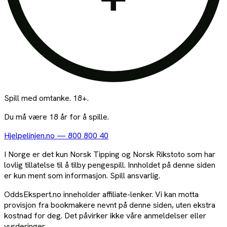
Spill med omtanke. 18+.
Du må være 18 år for å spille.
Hjelpelinjen.no
—
800 800 40
I Norge er det kun Norsk Tipping og Norsk Rikstoto som har
lovlig tillatelse til å tilby pengespill. Innholdet på denne siden
er kun ment som informasjon. Spill ansvarlig.
OddsEkspert.no inneholder affiliate-lenker. Vi kan motta
provisjon fra bookmakere nevnt på denne siden, uten ekstra
kostnad for deg. Det påvirker ikke våre anmeldelser eller
vurderinger.