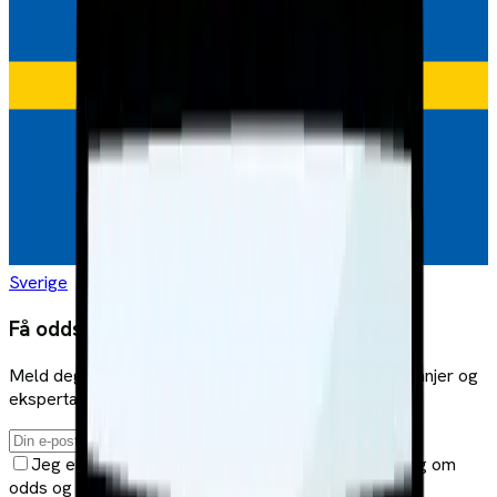
Sverige
Få oddstips i innboksen
Meld deg på og få utvalgte kampforutsigelser, kampanjer og
ekspertanalyser direkte på e-post.
Meld på
Jeg er over 18 år og godtar å motta markedsføring om
odds og spill.