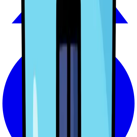
1
-
1
10
H. Sletsjøe
MF
U
MA
23. juli
H
16
M. Andersson
MF
Nordsjælland
RÞ
1
-
0
17
R. Þorkelsson
ANG
S
SS
18. juli
B
AIK
20
Samuel Salter
ANG
0
-
2
RJ
T
11
R. Niklasson Johansson
ANG
12. juli
H
Innbyttere
Elfsborg
3
H. Matthys
11
V. Andersson
18
A. Ali
22
A. Helm
28
E. Järeteg
30
K.
1
-
0
2
M. de Brienne
13
K. Sims
14
Simon Jørgensen
16
M. Andersson
2
S