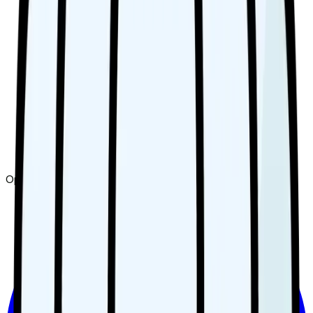
Oppdatert
07.08.2026