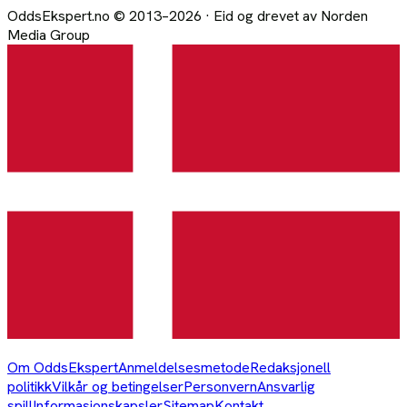
OddsEkspert
.no
© 2013–
2026
·
Eid og drevet av
Norden
Media Group
Om OddsEkspert
Anmeldelsesmetode
Redaksjonell
politikk
Vilkår og betingelser
Personvern
Ansvarlig
spill
Informasjonskapsler
Sitemap
Kontakt