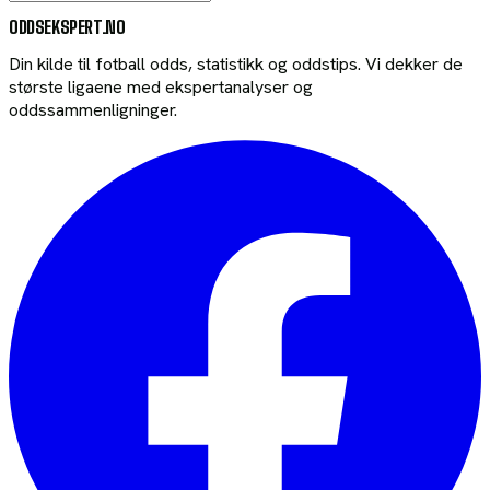
ODDSEKSPERT
.NO
Din kilde til fotball odds, statistikk og oddstips. Vi dekker de
største ligaene med ekspertanalyser og
oddssammenligninger.