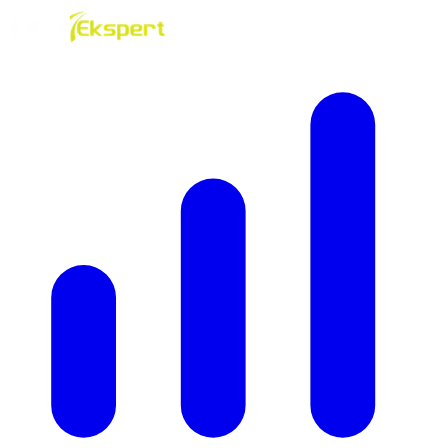
Gå til innhold