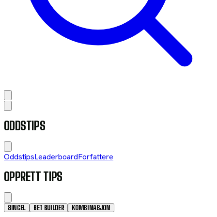
ODDSTIPS
Oddstips
Leaderboard
Forfattere
OPPRETT TIPS
SINGEL
BET BUILDER
KOMBINASJON