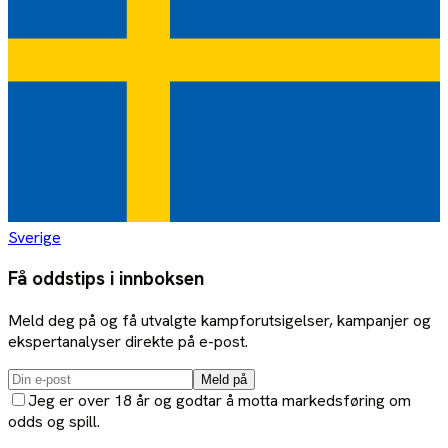
Sverige
Få oddstips i innboksen
Meld deg på og få utvalgte kampforutsigelser, kampanjer og
ekspertanalyser direkte på e-post.
Meld på
Jeg er over 18 år og godtar å motta markedsføring om
odds og spill.