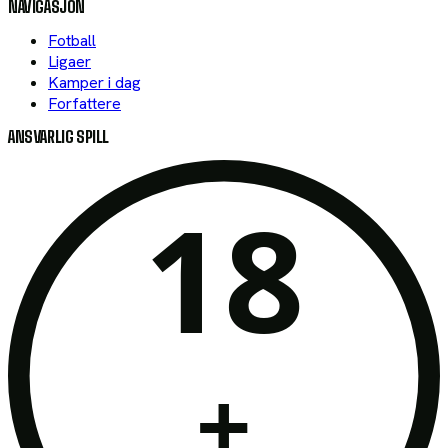
NAVIGASJON
Fotball
Ligaer
Kamper i dag
Forfattere
ANSVARLIG SPILL
18
+