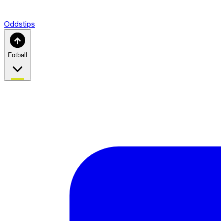
Oddstips
Fotball