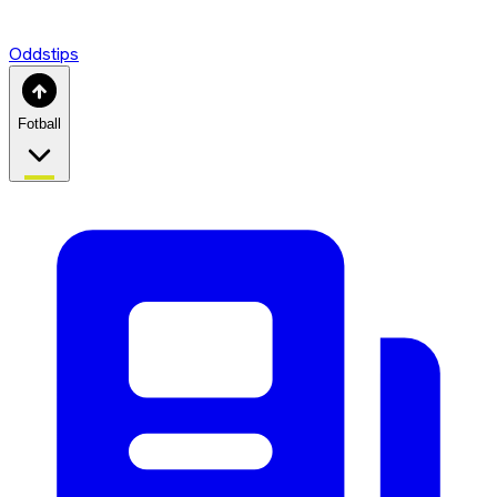
Oddstips
Fotball