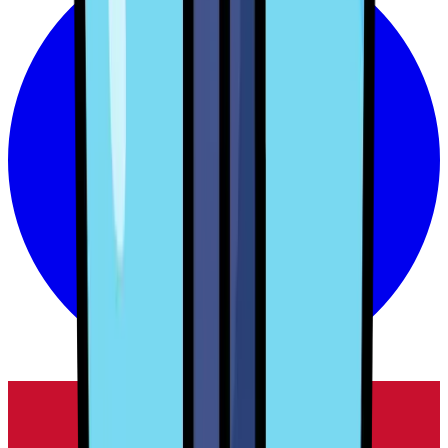
-
33
Bulgaria
Anton Nedyalkov
2O Mål (snitt)
3.67
lør. 11.10.
2O Over 0.5
100%
20:45
Midtbanespillere
2O Over 1.5
100%
Hjørnespark
#
Spiller
Nasjonalitet
Alder
Bulgaria
1
-
6
4
26
Lag (snitt)
2.17
Ilia Gruev
Tyrkia
Totalt (snitt)
9.17
VP
søn. 07.09.
Over 8.5
50%
6
26
15:00
V. Popov
Over 9.5
50%
Over 10.5
50%
14
24
Filip Krastev
Georgia
3
-
0
Kort
17
25
Martin Minchev
Bulgaria
Lag (snitt)
1.33
tor. 04.09.
-
25
Ivan Yordanov
Totalt (snitt)
2.83
20:45
VP
Over 2.5
67%
-
36
Over 3.5
33%
Vasil Panayotov
Bulgaria
Over 4.5
17%
0
-
3
-
34
Georgi Milanov
Spania