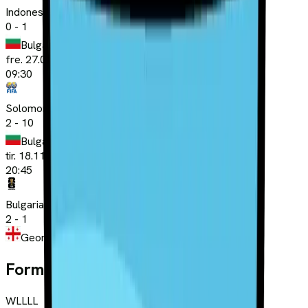
Indonesia
0
-
1
Bulgaria
fre. 27.03.
09:30
Solomon Islands
2
-
10
Bulgaria
tir. 18.11.
20:45
Bulgaria
2
-
1
Georgia
Form
W
L
L
L
L