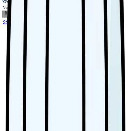
6
kommende kamper
Neste kamp
lør. 26. sep.
Steffen Fonvig
Sjefredaktør & Sportsanalytiker