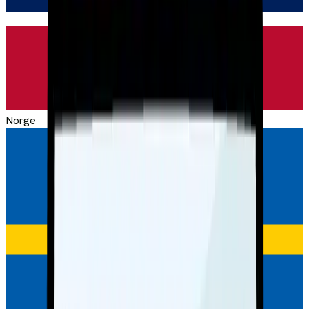
Radoslav Kirilov
-
29
Bozhidar Kraev
-
25
Lukas Petkov
-
27
Stanislav Ivanov
SK
-
28
Norge
Svetoslav Kovachev