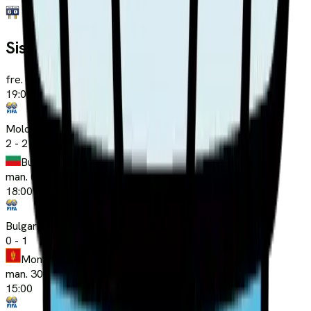
Siste kamper
fre. 05.06.
19:00
Moldova
2
-
2
Bulgaria
man. 01.06.
18:00
Bulgaria
0
-
1
Montenegro
man. 30.03.
15:00