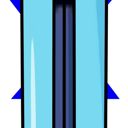
#
Spiller
Nasjonalitet
Alder
Solomon Islands
BTTS Nei
67%
vs
2
-
10
3
24
Bulgaria
Atanas Chernev
Bulgaria
Resultater
fre. 13.11.
tir. 18.11.
15
29
20:45
Stefan Velkov
20:45
Seier
17%
KD
Uavgjort
0%
-
29
Bulgaria
Tap
83%
Kristian Dimitrov
Bulgaria
vs
2
-
1
-
27
Island
Petko Hristov
Annet
Georgia
man. 16.11.
lør. 15.11.
-
25
Valentin Antov
18:00
Holdt nullen
0%
18:00
Uten mål
67%
AP
-
27
Estland
Alex Petkov
Tyrkia
1. omgang
vs
SP
2
-
0
-
26
Bulgaria
1O Mål (snitt)
1.83
Bulgaria
Simeon Petrov
1O Over 0.5
100%
tir. 14.10.
ZA
1O Over 1.5
67%
20:45
-
35
1O BTTS
17%
Zhivko Atanasov
Spania
-
28
Nikolay Minkov
2. omgang
4
-
0