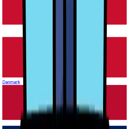
U
4
Hjalmar Smedberg
Degerfors
Häcken
T
9
ons. 28.10.
man. 27.04.
-
25
MF
12
Robin Dzabic
01:00
19:00
MI
26
TG
Clean sheets
1
-
24
Degerfors
Örgryte
Teo Grönborg
Snitt mål scoret
0.8
vs
1
-
1
Snitt mål sluppet inn
1.7
TG
-
24
Västerås SK
Degerfors
Teo Grönborg
søn. 01.11.
tor. 23.04.
01:00
19:00
Angripere
Djurgården
Degerfors
#
Spiller
Nasjonalitet
Alder
vs
2
-
1
AF
Danmark
Degerfors
AIK
9
22
Adi Fisic
søn. 08.11.
fre. 17.04.
01:00
19:00
DV
11
30
Dijan Vukojevic
Degerfors
Degerfors
AT
vs
0
-
1
17
25
Arman Taranis
Gais
Elfsborg
ZS