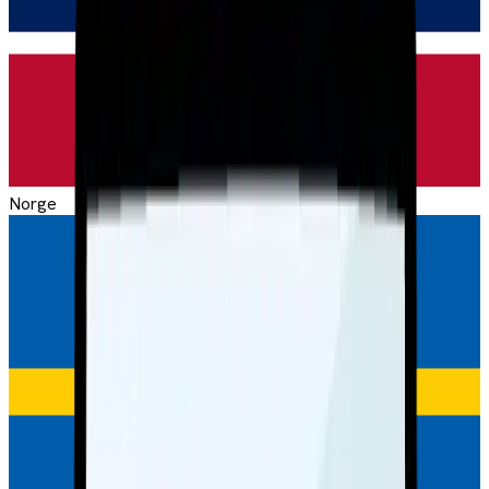
søn. 22.11.
søn. 12.04.
27
20
01:00
14:00
Ziyad Salifu
AIK
Halmstad
vs
0
-
3
Degerfors
Degerfors
søn. 29.11.
lør. 04.04.
01:00
15:00
Norge
Degerfors
Degerfors
vs
0
-
3
Örgryte
Sirius