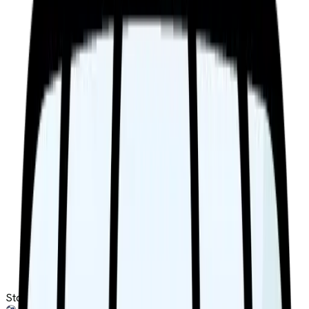
Stora Valla
(
7,500
)