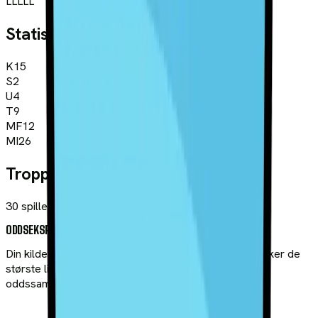
L
L
L
L
L
Statistikk
K
15
S
2
U
4
T
9
MF
12
MI
26
Tropp
30 spillere
ODDSEKSPERT
.NO
#
15
Allsvenskan
Din kilde til fotball odds, statistikk og oddstips. Vi dekker de
Statistikk
Tropp
Kamper
Resultater
største ligaene med ekspertanalyser og
oddssammenligninger.
Form
Keepere
søn. 09.08.
søn. 02.08.
14:00
14:00