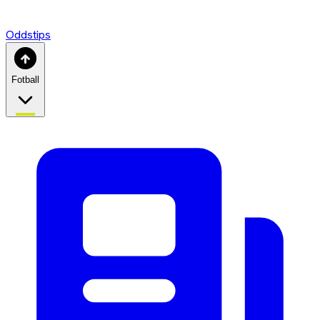
Oddstips
Fotball