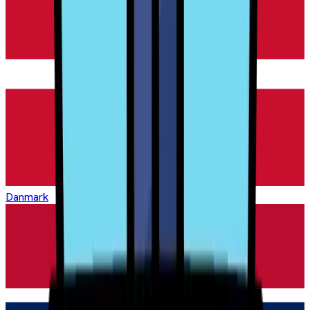
U
3
Elfenbenskysten
T
5
søn. 29.03.
MF
54
21:00
MI
27
Clean sheets
10
Colombia
Snitt mål scoret
2.3
1
-
3
Snitt mål sluppet inn
1.1
Frankrike
tor. 26.03.
21:00
Brasil
1
-
2
Danmark
Frankrike
søn. 16.11.
18:00
Aserbajdsjan
1
-
3
Frankrike