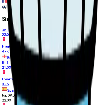
Frankrike
Siste kamper
lør. 18.07.
23:00
Frankrike
4
-
6
England
tir. 14.07.
21:00
Frankrike
0
-
2
Spania
tor. 09.07.
22:00