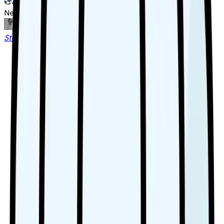
6
kommende kamper
Neste kamp
fre. 25. sep.
Steffen Fonvig
Sjefredaktør & Sportsanalytiker