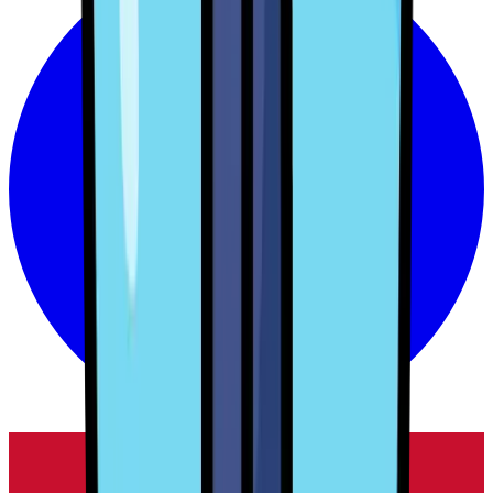
Jean-Philippe Mateta
3
-
0
Hjørnespark
Irak
18
28
Christopher Nkunku
tir. 16.06.
Lag (snitt)
6.38
21:00
20
33
Totalt (snitt)
9.25
Florian Thauvin
Over 8.5
63%
20
23
Over 9.5
50%
Frankrike
Bradley Barcola
Over 10.5
13%
3
-
1
-
30
Kingsley Coman
Senegal
Kort
man. 08.06.
-
27
Randal Kolo Muani
21:10
Lag (snitt)
0.75
Totalt (snitt)
1.25
Frankrike
Over 2.5
25%
3
-
1
Over 3.5
0%
Over 4.5
0%
Nord-Irland
tor. 04.06.
Statistikk
21:10
K
24
Frankrike
S
16
1
-
2