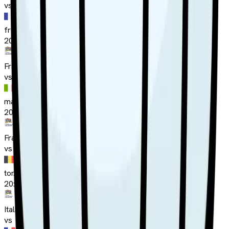
vs
Frankrike
fre. 02.10.
20:45
Frankrike
vs
Italia
man. 05.10.
20:45
Frankrike
vs
Belgia
tor. 12.11.
20:45
Italia
vs