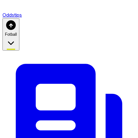
Oddstips
Fotball