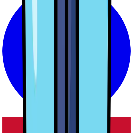
3
-
1
Hjørnespark
Kroatia
fre. 27.03.
Lag (snitt)
2.75
00:30
Totalt (snitt)
8.00
Over 8.5
50%
Over 9.5
50%
Colombia
Over 10.5
25%
1
-
2
Kroatia
Kort
man. 17.11.
20:45
Lag (snitt)
1.00
Totalt (snitt)
1.75
Montenegro
Over 2.5
25%
2
-
3
Over 3.5
0%
Over 4.5
0%
Kroatia
fre. 14.11.
Statistikk
20:45
K
24
Kroatia
S
12
3
-
1