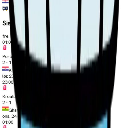
Kroatia
Siste kamper
fre. 03.07.
01:00
Portugal
2
-
1
Kroatia
lør. 27.06.
23:00
Kroatia
2
-
1
Ghana
ons. 24.06.
01:00