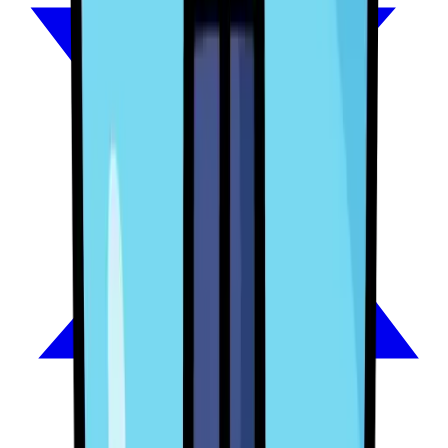
BTTS Ja
75%
Kroatia
England
BTTS Nei
25%
vs
4
-
2
#
Spiller
Nasjonalitet
Alder
Spania
Kroatia
Resultater
-
28
Lovro Majer
tor. 12.11.
søn. 07.06.
20:45
20:45
Seier
50%
-
32
Mateo Kovacic
Uavgjort
0%
Tap
50%
England
Kroatia
Angripere
vs
2
-
1
Annet
Kroatia
Slovenia
#
Spiller
Nasjonalitet
Alder
søn. 15.11.
tir. 02.06.
Holdt nullen
25%
-
22
20:45
18:00
Franjo Ivanović
Uten mål
0%
-
33
Mislav Orsic
Kroatia
Kroatia
1. omgang
vs
0
-
2
1O Mål (snitt)
1.25
Tsjekkia
Belgia
ons. 01.04.
2. omgang
02:00
2O Mål (snitt)
3.25
Brasil