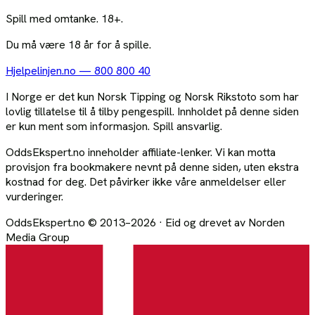
1
-
1
Spill med omtanke. 18+.
Kroatia
tor. 01.12.
Du må være 18 år for å spille.
16:00
Hjelpelinjen.no
—
800 800 40
Kroatia
I Norge er det kun Norsk Tipping og Norsk Rikstoto som har
0
-
0
lovlig tillatelse til å tilby pengespill. Innholdet på denne siden
Belgia
er kun ment som informasjon. Spill ansvarlig.
OddsEkspert.no inneholder affiliate-lenker. Vi kan motta
provisjon fra bookmakere nevnt på denne siden, uten ekstra
kostnad for deg. Det påvirker ikke våre anmeldelser eller
vurderinger.
OddsEkspert
.no
© 2013–
2026
·
Eid og drevet av
Norden
Media Group