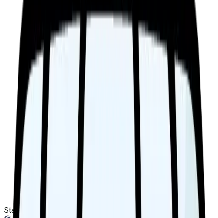
Stadion Maksimir
(
24,851
)