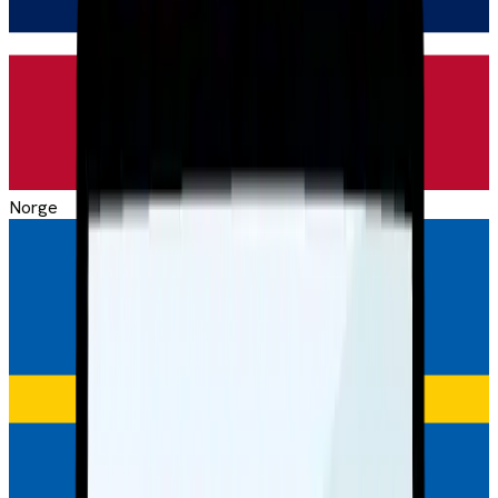
fre. 05.09.
20:45
Færøyene
0
-
1
Kroatia
man. 09.06.
20:45
Norge
Kroatia
5
-
1
Tsjekkia
fre. 06.06.
20:45
Gibraltar
0
-
7
Kroatia
man. 24.06.
21:00