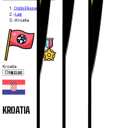
OddsEkspert
›
Lag
›
Kroatia
Kroatia
FØLG LAG
KROATIA