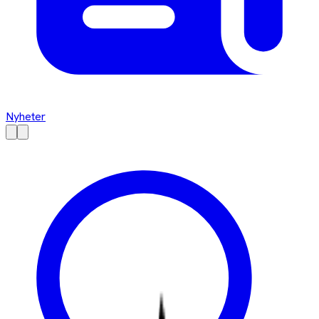
Nyheter