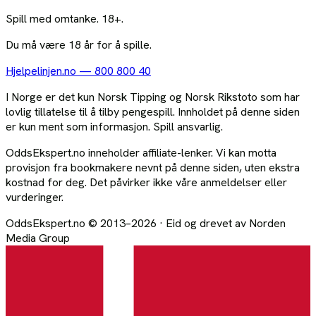
Spill med omtanke. 18+.
Du må være 18 år for å spille.
Hjelpelinjen.no
—
800 800 40
I Norge er det kun Norsk Tipping og Norsk Rikstoto som har
lovlig tillatelse til å tilby pengespill. Innholdet på denne siden
er kun ment som informasjon. Spill ansvarlig.
OddsEkspert.no inneholder affiliate-lenker. Vi kan motta
provisjon fra bookmakere nevnt på denne siden, uten ekstra
kostnad for deg. Det påvirker ikke våre anmeldelser eller
vurderinger.
OddsEkspert
.no
© 2013–
2026
·
Eid og drevet av
Norden
Media Group