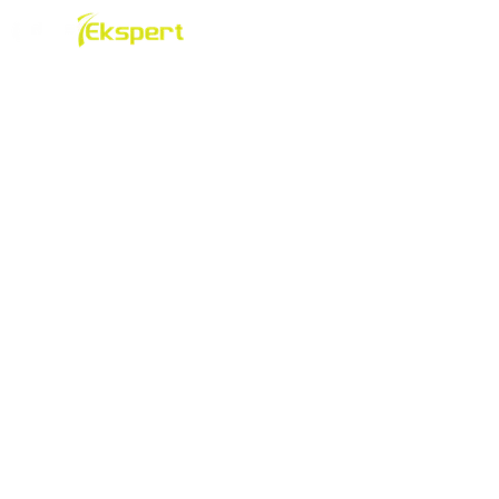
Gå til innhold