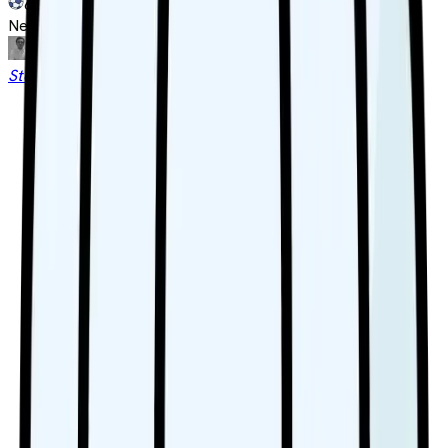
6
kommende kamper
Neste kamp
fre. 25. sep.
Steffen Fonvig
Sjefredaktør & Sportsanalytiker