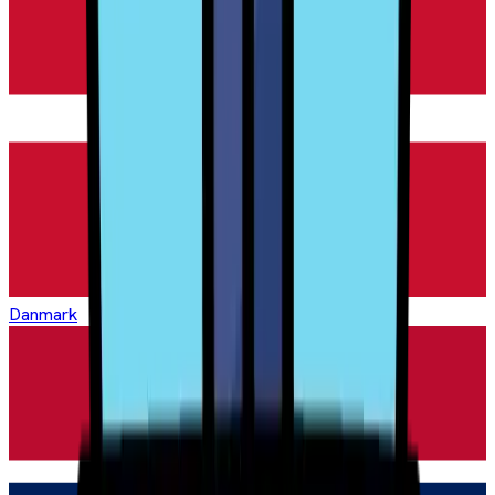
Ungarn
Statistikk
tir. 10.06.
18:00
K
22
S
8
Aserbajdsjan
U
7
1
-
2
T
7
MF
30
Ungarn
MI
34
fre. 06.06.
Clean sheets
6
19:30
Snitt mål scoret
1.4
Snitt mål sluppet inn
1.6
Ungarn
0
-
2
Danmark
Sverige
søn. 23.06.
21:00
Skottland
0
-
1
Ungarn