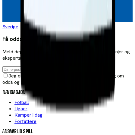
Ungarn
1
-
1
Sverige
Frankrike
tir. 15.06.
Få oddstips i innboksen
18:00
Meld deg på og få utvalgte kampforutsigelser, kampanjer og
Ungarn
ekspertanalyser direkte på e-post.
0
-
3
Portugal
Meld på
Jeg er over 18 år og godtar å motta markedsføring om
søn. 26.06.
odds og spill.
21:00
NAVIGASJON
Ungarn
Fotball
0
-
4
Ligaer
Belgia
Kamper i dag
ons. 22.06.
Forfattere
18:00
ANSVARLIG SPILL