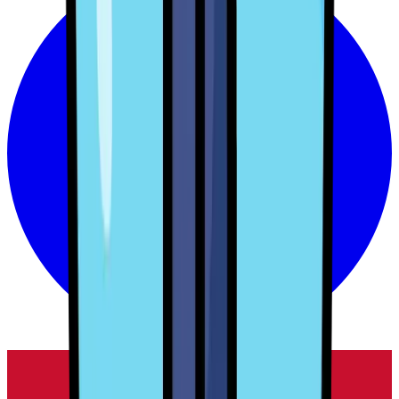
-
20
2
-
2
Bence Dárdai
Ungarn
2O Mål (snitt)
3.50
-
30
Dániel Gazdag
lør. 11.10.
2O Over 0.5
100%
18:00
2O Over 1.5
83%
Angripere
Hjørnespark
Ungarn
#
Spiller
Nasjonalitet
Alder
2
-
0
Lag (snitt)
5.17
Armenia
-
31
Barna Tóth
Totalt (snitt)
8.50
tir. 09.09.
Over 8.5
67%
20:45
-
26
Kevin Csoboth
Over 9.5
33%
Over 10.5
17%
-
27
Ungarn
Levente Szabó
2
-
3
Kort
-
23
Rajmund Molnár
Portugal
Lag (snitt)
2.00
lør. 06.09.
Totalt (snitt)
4.17
20:45
Over 2.5
67%
Over 3.5
50%
Irland
Over 4.5
33%
2
-
2