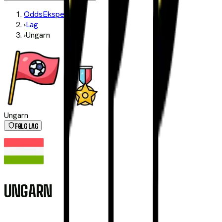
OddsEkspert
›
Lag
›
Ungarn
Ungarn
FØLG LAG
UNGARN