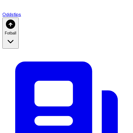
Oddstips
Fotball