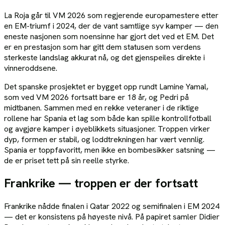
La Roja går til VM 2026 som regjerende europamestere etter
en EM-triumf i 2024, der de vant samtlige syv kamper — den
eneste nasjonen som noensinne har gjort det ved et EM. Det
er en prestasjon som har gitt dem statusen som verdens
sterkeste landslag akkurat nå, og det gjenspeiles direkte i
vinneroddsene.
Det spanske prosjektet er bygget opp rundt Lamine Yamal,
som ved VM 2026 fortsatt bare er 18 år, og Pedri på
midtbanen. Sammen med en rekke veteraner i de riktige
rollene har Spania et lag som både kan spille kontrollfotball
og avgjøre kamper i øyeblikkets situasjoner. Troppen virker
dyp, formen er stabil, og loddtrekningen har vært vennlig.
Spania er toppfavoritt, men ikke en bombesikker satsning —
de er priset tett på sin reelle styrke.
Frankrike — troppen er der fortsatt
Frankrike nådde finalen i Qatar 2022 og semifinalen i EM 2024
— det er konsistens på høyeste nivå. På papiret samler Didier