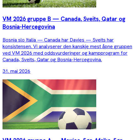
VM 2026 gruppe B — Canada, Sveits, Qatar og
Bosnia-Hercegovina
Bosnia slo Italia — Canada har Davies — Sveits har
konsistensen. Vi analyserer den kanskje mest åpne gruppen
ved VM 2026 med oddsvurderinger og kampprogram for
Canada, Sveits, Qatar og Bosnia-Hercegovina.
31. mai 2026