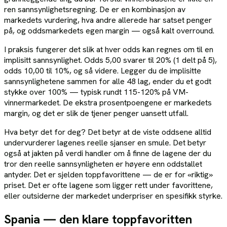
ren sannsynlighetsregning. De er en kombinasjon av
markedets vurdering, hva andre allerede har satset penger
på, og oddsmarkedets egen margin — også kalt overround.
I praksis fungerer det slik at hver odds kan regnes om til en
implisitt sannsynlighet. Odds 5,00 svarer til 20% (1 delt på 5),
odds 10,00 til 10%, og så videre. Legger du de implisitte
sannsynlighetene sammen for alle 48 lag, ender du et godt
stykke over 100% — typisk rundt 115-120% på VM-
vinnermarkedet. De ekstra prosentpoengene er markedets
margin, og det er slik de tjener penger uansett utfall.
Hva betyr det for deg? Det betyr at de viste oddsene alltid
undervurderer lagenes reelle sjanser en smule. Det betyr
også at jakten på verdi handler om å finne de lagene der du
tror den reelle sannsynligheten er høyere enn oddstallet
antyder. Det er sjelden toppfavorittene — de er for «riktig»
priset. Det er ofte lagene som ligger rett under favorittene,
eller outsiderne der markedet underpriser en spesifikk styrke.
Spania — den klare toppfavoritten