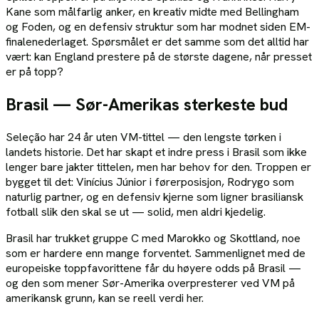
Kane som målfarlig anker, en kreativ midte med Bellingham
og Foden, og en defensiv struktur som har modnet siden EM-
finalenederlaget. Spørsmålet er det samme som det alltid har
vært: kan England prestere på de største dagene, når presset
er på topp?
Brasil — Sør-Amerikas sterkeste bud
Seleção har 24 år uten VM-tittel — den lengste tørken i
landets historie. Det har skapt et indre press i Brasil som ikke
lenger bare jakter tittelen, men har behov for den. Troppen er
bygget til det: Vinícius Júnior i førerposisjon, Rodrygo som
naturlig partner, og en defensiv kjerne som ligner brasiliansk
fotball slik den skal se ut — solid, men aldri kjedelig.
Brasil har trukket gruppe C med Marokko og Skottland, noe
som er hardere enn mange forventet. Sammenlignet med de
europeiske toppfavorittene får du høyere odds på Brasil —
og den som mener Sør-Amerika overpresterer ved VM på
amerikansk grunn, kan se reell verdi her.