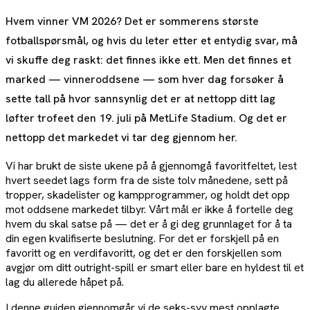
Hvem vinner VM 2026? Det er sommerens største
fotballspørsmål, og hvis du leter etter et entydig svar, må
vi skuffe deg raskt: det finnes ikke ett. Men det finnes et
marked — vinneroddsene — som hver dag forsøker å
sette tall på hvor sannsynlig det er at nettopp ditt lag
løfter trofeet den 19. juli på MetLife Stadium. Og det er
nettopp det markedet vi tar deg gjennom her.
Vi har brukt de siste ukene på å gjennomgå favoritfeltet, lest
hvert seedet lags form fra de siste tolv månedene, sett på
tropper, skadelister og kampprogrammer, og holdt det opp
mot oddsene markedet tilbyr. Vårt mål er ikke å fortelle deg
hvem du skal satse på — det er å gi deg grunnlaget for å ta
din egen kvalifiserte beslutning. For det er forskjell på en
favoritt og en verdifavoritt, og det er den forskjellen som
avgjør om ditt outright-spill er smart eller bare en hyldest til et
lag du allerede håpet på.
I denne guiden gjennomgår vi de seks-syv mest opplagte