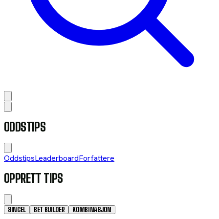
ODDSTIPS
Oddstips
Leaderboard
Forfattere
OPPRETT TIPS
SINGEL
BET BUILDER
KOMBINASJON