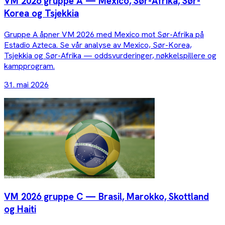
VM 2026 gruppe A — Mexico, Sør-Afrika, Sør-
Korea og Tsjekkia
Gruppe A åpner VM 2026 med Mexico mot Sør-Afrika på
Estadio Azteca. Se vår analyse av Mexico, Sør-Korea,
Tsjekkia og Sør-Afrika — oddsvurderinger, nøkkelspillere og
kampprogram.
31. mai 2026
VM 2026 gruppe C — Brasil, Marokko, Skottland
og Haiti