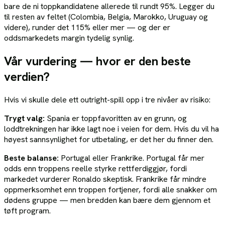
bare de ni toppkandidatene allerede til rundt 95%. Legger du
til resten av feltet (Colombia, Belgia, Marokko, Uruguay og
videre), runder det 115% eller mer — og der er
oddsmarkedets margin tydelig synlig.
Vår vurdering — hvor er den beste
verdien?
Hvis vi skulle dele ett outright-spill opp i tre nivåer av risiko:
Trygt valg:
Spania er toppfavoritten av en grunn, og
loddtrekningen har ikke lagt noe i veien for dem. Hvis du vil ha
høyest sannsynlighet for utbetaling, er det her du finner den.
Beste balanse:
Portugal eller Frankrike. Portugal får mer
odds enn troppens reelle styrke rettferdiggjør, fordi
markedet vurderer Ronaldo skeptisk. Frankrike får mindre
oppmerksomhet enn troppen fortjener, fordi alle snakker om
dødens gruppe — men bredden kan bære dem gjennom et
tøft program.