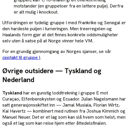
motstander (en gruppetoer fra en lettere pulje). Derfra
er alt mulig i knockout.
Utfordringen er tydelig: gruppe I med Frankrike og Senegal er
den hardeste puljen i turneringen. Men treerregelen og
Haalands form gjør at det finnes konkrete oddsmuligheter
selv uten å satse på at Norge vinner hele VM.
For en grundig gjennomgang av Norges sjanser, se vår
opptakt til gruppe I
.
Øvrige outsidere — Tyskland og
Nederland
Tyskland
har en gunstig loddtrekning i gruppe E mot
Curaçao, Elfenbenskysten og Ecuador. Julian Nagelsmann har
satt generasjonsskiftet inn — Jamal Musiala, Florian Wirtz,
Kai Havertz — kombinert med rutinen fra Joshua Kimmich og
Manuel Neuer. Det er et lag som kan slå hvem som helst, men
også et lag som kan reise hjem etter åttedelsfinalen.