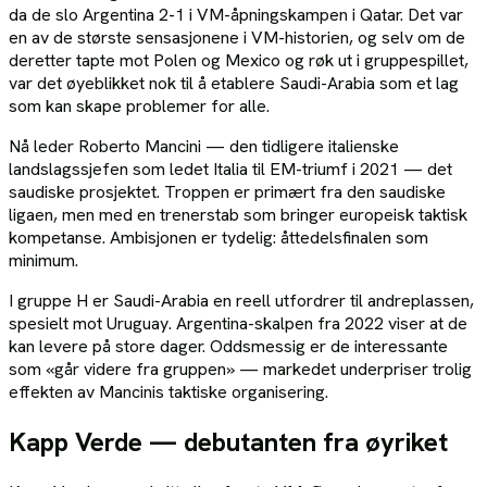
da de slo Argentina 2-1 i VM-åpningskampen i Qatar. Det var
en av de største sensasjonene i VM-historien, og selv om de
deretter tapte mot Polen og Mexico og røk ut i gruppespillet,
var det øyeblikket nok til å etablere Saudi-Arabia som et lag
som kan skape problemer for alle.
Nå leder Roberto Mancini — den tidligere italienske
landslagssjefen som ledet Italia til EM-triumf i 2021 — det
saudiske prosjektet. Troppen er primært fra den saudiske
ligaen, men med en trenerstab som bringer europeisk taktisk
kompetanse. Ambisjonen er tydelig: åttedelsfinalen som
minimum.
I gruppe H er Saudi-Arabia en reell utfordrer til andreplassen,
spesielt mot Uruguay. Argentina-skalpen fra 2022 viser at de
kan levere på store dager. Oddsmessig er de interessante
som «går videre fra gruppen» — markedet underpriser trolig
effekten av Mancinis taktiske organisering.
Kapp Verde — debutanten fra øyriket