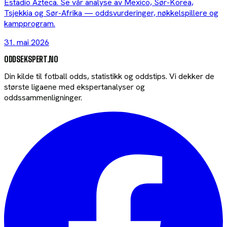
Estadio Azteca. Se vår analyse av Mexico, Sør-Korea,
Tsjekkia og Sør-Afrika — oddsvurderinger, nøkkelspillere og
kampprogram.
31. mai 2026
ODDSEKSPERT
.NO
Din kilde til fotball odds, statistikk og oddstips. Vi dekker de
største ligaene med ekspertanalyser og
oddssammenligninger.