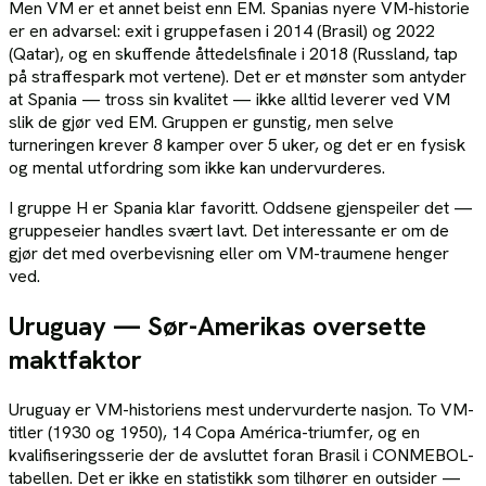
Men VM er et annet beist enn EM. Spanias nyere VM-historie
er en advarsel: exit i gruppefasen i 2014 (Brasil) og 2022
(Qatar), og en skuffende åttedelsfinale i 2018 (Russland, tap
på straffespark mot vertene). Det er et mønster som antyder
at Spania — tross sin kvalitet — ikke alltid leverer ved VM
slik de gjør ved EM. Gruppen er gunstig, men selve
turneringen krever 8 kamper over 5 uker, og det er en fysisk
og mental utfordring som ikke kan undervurderes.
I gruppe H er Spania klar favoritt. Oddsene gjenspeiler det —
gruppeseier handles svært lavt. Det interessante er om de
gjør det med overbevisning eller om VM-traumene henger
ved.
Uruguay — Sør-Amerikas oversette
maktfaktor
Uruguay er VM-historiens mest undervurderte nasjon. To VM-
titler (1930 og 1950), 14 Copa América-triumfer, og en
kvalifiseringsserie der de avsluttet foran Brasil i CONMEBOL-
tabellen. Det er ikke en statistikk som tilhører en outsider —