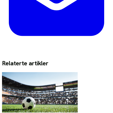
Relaterte artikler