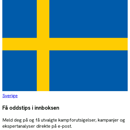
Sverige
Få oddstips i innboksen
Meld deg på og få utvalgte kampforutsigelser, kampanjer og
ekspertanalyser direkte på e-post.