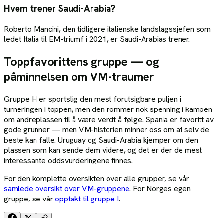
Hvem trener Saudi-Arabia?
Roberto Mancini, den tidligere italienske landslagssjefen som
ledet Italia til EM-triumf i 2021, er Saudi-Arabias trener.
Toppfavorittens gruppe — og
påminnelsen om VM-traumer
Gruppe H er sportslig den mest forutsigbare puljen i
turneringen i toppen, men den rommer nok spenning i kampen
om andreplassen til å være verdt å følge. Spania er favoritt av
gode grunner — men VM-historien minner oss om at selv de
beste kan falle. Uruguay og Saudi-Arabia kjemper om den
plassen som kan sende dem videre, og det er der de mest
interessante oddsvurderingene finnes.
For den komplette oversikten over alle grupper, se vår
samlede oversikt over VM-gruppene
. For Norges egen
gruppe, se vår
opptakt til gruppe I
.