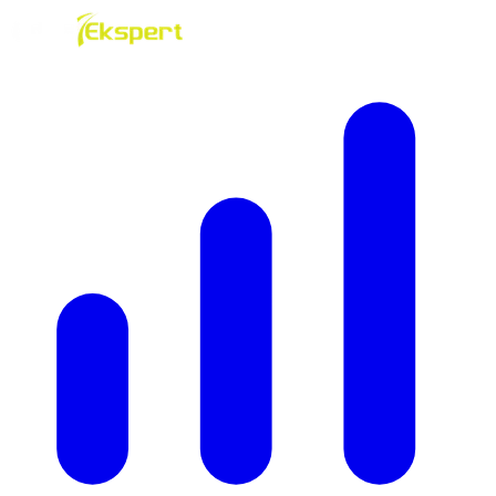
Gå til innhold