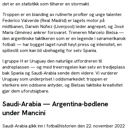
det er en statistikk som tilhører en stormakt.
Troppen er en blanding av rutinerte profiler og unge talenter.
Federico Valverde (Real Madrid) er lagets motor på
midtbanen, Darwin Núñez (Liverpool) leder angrepet, og José
María Giménez ankrer forsvaret. Treneren Marcelo Bielsa —
den argentinske taktikeren som er en legende i søramerikansk
fotball — har bygget laget rundt høyt press og intensitet, en
spillestil som kan bli ubehagelig for selv Spania.
I gruppe H er Uruguay den naturlige utfordreren til
andreplassen — og med treerregelen kan selv en tredjeplass
bak Spania og Saudi-Arabia sende dem videre. Vi vurderer
Uruguay som underpriset i oddsmarkedet: troppen er
sterkere enn oddsene antyder, og Bielsas taktiske kreativitet
gjør dem uforutsigbare.
Saudi-Arabia — Argentina-bødlene
under Mancini
Saudi-Arabia gikk inn i fotballhistorien den 22. november 2022