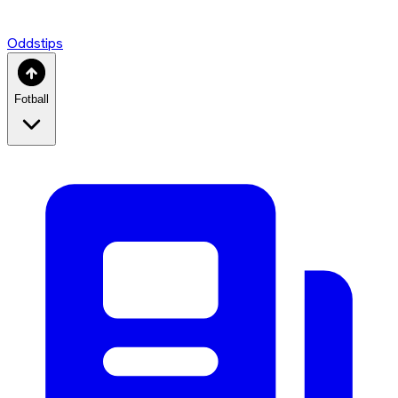
Oddstips
Fotball