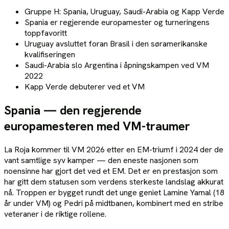
Gruppe H: Spania, Uruguay, Saudi-Arabia og Kapp Verde
Spania er regjerende europamester og turneringens
toppfavoritt
Uruguay avsluttet foran Brasil i den søramerikanske
kvalifiseringen
Saudi-Arabia slo Argentina i åpningskampen ved VM
2022
Kapp Verde debuterer ved et VM
Spania — den regjerende
europamesteren med VM-traumer
La Roja kommer til VM 2026 etter en EM-triumf i 2024 der de
vant samtlige syv kamper — den eneste nasjonen som
noensinne har gjort det ved et EM. Det er en prestasjon som
har gitt dem statusen som verdens sterkeste landslag akkurat
nå. Troppen er bygget rundt det unge geniet Lamine Yamal (18
år under VM) og Pedri på midtbanen, kombinert med en stribe
veteraner i de riktige rollene.