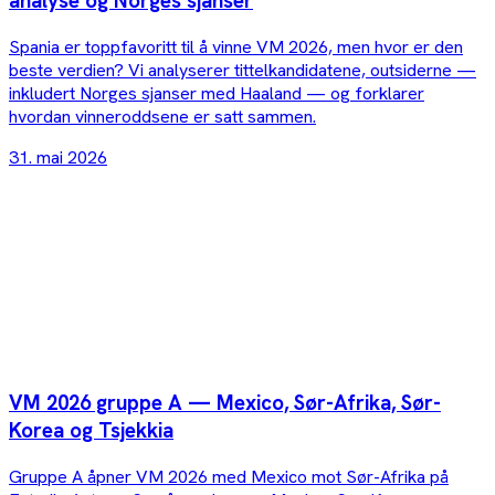
analyse og Norges sjanser
Spania er toppfavoritt til å vinne VM 2026, men hvor er den
beste verdien? Vi analyserer tittelkandidatene, outsiderne —
inkludert Norges sjanser med Haaland — og forklarer
hvordan vinneroddsene er satt sammen.
31. mai 2026
VM 2026 gruppe A — Mexico, Sør-Afrika, Sør-
Korea og Tsjekkia
Gruppe A åpner VM 2026 med Mexico mot Sør-Afrika på