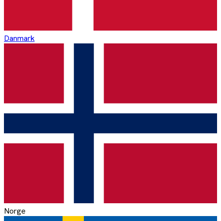
Danmark
Norge