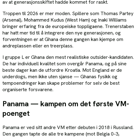
av at generasjonsskiftet hadde kommet for raskt.
Troppen til 2026 er mer moden. Spillere som Thomas Partey
(Arsenal), Mohammed Kudus (West Ham) og Inaki Williams
bringer erfaring fra de europeiske toppligaene. Trenerstaben
har hatt mer tid til å integrere den nye generasjonen, og
forventningen er at Ghana denne gangen kan kjempe om
andreplassen eller en treerplass.
I gruppe L er Ghana den mest realistiske outsider-kandidaten.
De har individuell kvalitet som overgår Panama, og på sine
beste dager kan de utfordre Kroatia. Mot England er de
underdogs, men ikke uten sjanse — Ghanas fysikk og
tempoendringer kan skape problemer for selv de best
organiserte forsvarene.
Panama — kampen om det første VM-
poenget
Panama er ved sitt andre VM etter debuten i 2018 i Russland.
Den gangen tapte de alle tre kampene (mot Belgia 0-3,