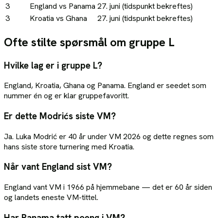
3
England vs Panama
27. juni (tidspunkt bekreftes)
3
Kroatia vs Ghana
27. juni (tidspunkt bekreftes)
Ofte stilte spørsmål om gruppe L
Hvilke lag er i gruppe L?
England, Kroatia, Ghana og Panama. England er seedet som
nummer én og er klar gruppefavoritt.
Er dette Modrićs siste VM?
Ja. Luka Modrić er 40 år under VM 2026 og dette regnes som
hans siste store turnering med Kroatia.
Når vant England sist VM?
England vant VM i 1966 på hjemmebane — det er 60 år siden
og landets eneste VM-tittel.
Har Panama tatt poeng i VM?