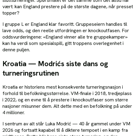
sluttturneringer. Spørsmålet er det samme som det alltid har
vært: kan England prestere på de største dagene, når presset
topper?
I gruppe L er England klar favoritt. Gruppeseiern handles til
lave odds, og den reelle utfordringen er knockoutfasen. For
oddsvurderingene: «England vinner alle tre gruppekamper»
kan ha verdi som spesialspill, gitt troppens overlegenhet i
denne puljen.
Kroatia — Modrićs siste dans og
turneringsrutinen
Kroatia er historiens mest konsekvente turneringsnasjon i
forhold til befolkningsstørrelse. VM-finale i 2018, tredjeplass
i 2022, og en evne til å prestere i knockoutfaser som større
nasjoner misunner dem. Alt dette med en befolkning på under
4 millioner.
I sentrum av alt står Luka Modrić — 40 år gammel under VM
2026 og fortsatt kapabel til å diktere tempoet i en kamp fra