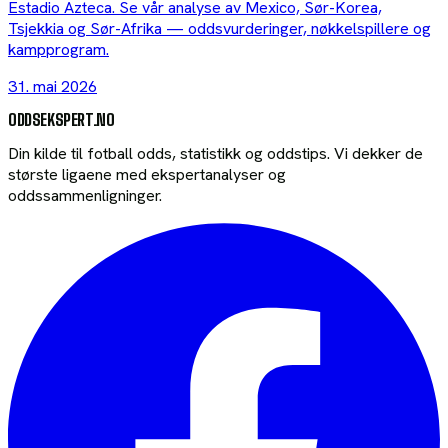
Estadio Azteca. Se vår analyse av Mexico, Sør-Korea,
Tsjekkia og Sør-Afrika — oddsvurderinger, nøkkelspillere og
kampprogram.
31. mai 2026
ODDSEKSPERT
.NO
Din kilde til fotball odds, statistikk og oddstips. Vi dekker de
største ligaene med ekspertanalyser og
oddssammenligninger.