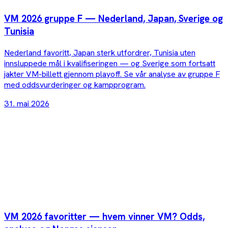
VM 2026 gruppe F — Nederland, Japan, Sverige og
Tunisia
Nederland favoritt, Japan sterk utfordrer, Tunisia uten
innsluppede mål i kvalifiseringen — og Sverige som fortsatt
jakter VM-billett gjennom playoff. Se vår analyse av gruppe F
med oddsvurderinger og kampprogram.
31. mai 2026
VM 2026 favoritter — hvem vinner VM? Odds,