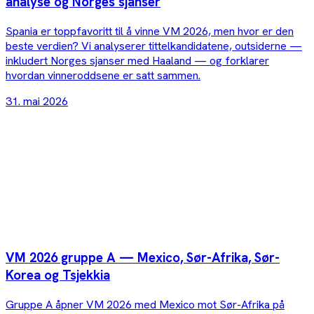
analyse og Norges sjanser
Spania er toppfavoritt til å vinne VM 2026, men hvor er den
beste verdien? Vi analyserer tittelkandidatene, outsiderne —
inkludert Norges sjanser med Haaland — og forklarer
hvordan vinneroddsene er satt sammen.
31. mai 2026
VM 2026 gruppe A — Mexico, Sør-Afrika, Sør-
Korea og Tsjekkia
Gruppe A åpner VM 2026 med Mexico mot Sør-Afrika på