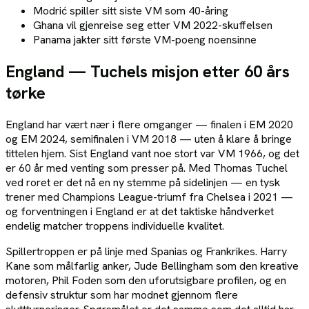
Modrić spiller sitt siste VM som 40-åring
Ghana vil gjenreise seg etter VM 2022-skuffelsen
Panama jakter sitt første VM-poeng noensinne
England — Tuchels misjon etter 60 års
tørke
England har vært nær i flere omganger — finalen i EM 2020
og EM 2024, semifinalen i VM 2018 — uten å klare å bringe
tittelen hjem. Sist England vant noe stort var VM 1966, og det
er 60 år med venting som presser på. Med Thomas Tuchel
ved roret er det nå en ny stemme på sidelinjen — en tysk
trener med Champions League-triumf fra Chelsea i 2021 —
og forventningen i England er at det taktiske håndverket
endelig matcher troppens individuelle kvalitet.
Spillertroppen er på linje med Spanias og Frankrikes. Harry
Kane som målfarlig anker, Jude Bellingham som den kreative
motoren, Phil Foden som den uforutsigbare profilen, og en
defensiv struktur som har modnet gjennom flere