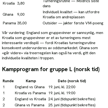
Turneringsrutine — Modrićs siste
Kroatia
3,80
dans
Individuell kvalitet — kan utfordre
Ghana
9,00
Kroatia om andreplassen
Panama
35,00
Outsider — jakter første VM-poeng
Vår vurdering: England som gruppevinner er sannsynlig, men
Kroatia som gruppevinner er et av turneringens mest
interessante verdispill — fordi Kroatias turneringsrutine
konsekvent undervurderes av oddsmarkedet. Ghana som
«går videre» via treerregelen kan også ha verdi, gitt den
individuelle kvaliteten i troppen.
Kampprogram for gruppe L (norsk tid)
Runde
Kamp
Dato (norsk tid)
1
England vs Ghana
19. juni, kl. 22:00
1
Kroatia vs Panama
19. juni, kl. 19:00
2
England vs Kroatia
24. juni (tidspunkt bekreftes)
2
Ghana vs Panama
25. juni (tidspunkt bekreftes)