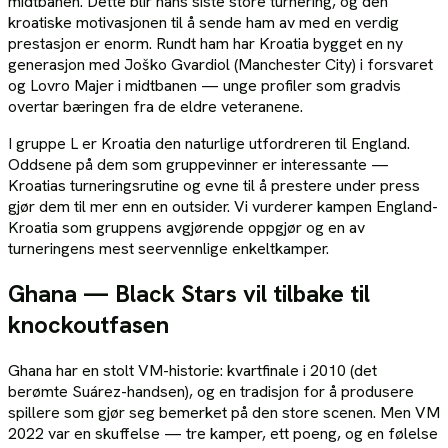
midtbanen. Dette blir hans siste store turnering, og den
kroatiske motivasjonen til å sende ham av med en verdig
prestasjon er enorm. Rundt ham har Kroatia bygget en ny
generasjon med Joško Gvardiol (Manchester City) i forsvaret
og Lovro Majer i midtbanen — unge profiler som gradvis
overtar bæringen fra de eldre veteranene.
I gruppe L er Kroatia den naturlige utfordreren til England.
Oddsene på dem som gruppevinner er interessante —
Kroatias turneringsrutine og evne til å prestere under press
gjør dem til mer enn en outsider. Vi vurderer kampen England-
Kroatia som gruppens avgjørende oppgjør og en av
turneringens mest seervennlige enkeltkamper.
Ghana — Black Stars vil tilbake til
knockoutfasen
Ghana har en stolt VM-historie: kvartfinale i 2010 (det
berømte Suárez-handsen), og en tradisjon for å produsere
spillere som gjør seg bemerket på den store scenen. Men VM
2022 var en skuffelse — tre kamper, ett poeng, og en følelse