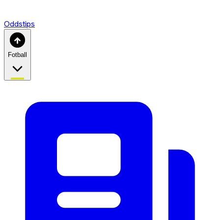
Oddstips
Fotball