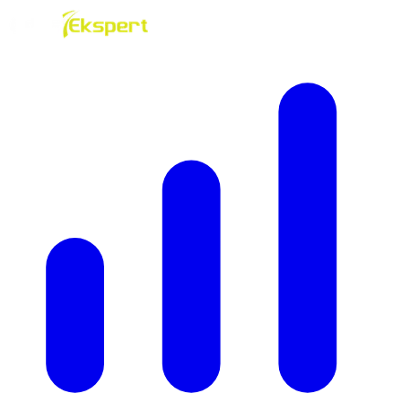
Gå til innhold