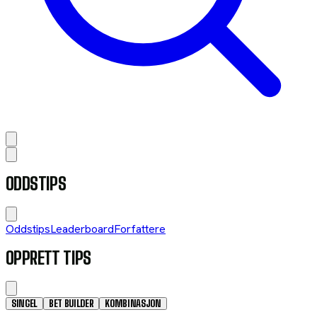
ODDSTIPS
Oddstips
Leaderboard
Forfattere
OPPRETT TIPS
SINGEL
BET BUILDER
KOMBINASJON