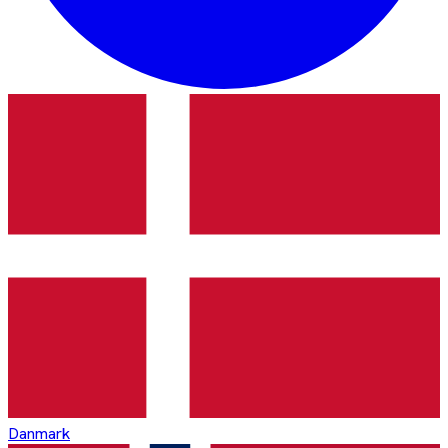
Danmark