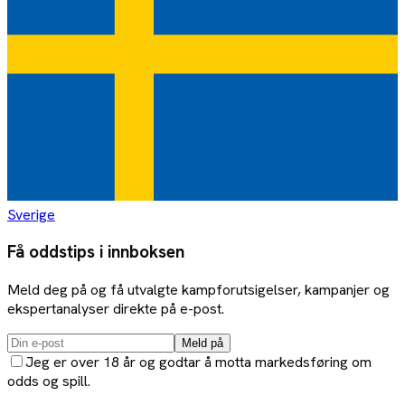
Sverige
Få oddstips i innboksen
Meld deg på og få utvalgte kampforutsigelser, kampanjer og
ekspertanalyser direkte på e-post.
Meld på
Jeg er over 18 år og godtar å motta markedsføring om
odds og spill.