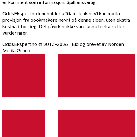
er kun ment som informasjon. Spill ansvarlig.
OddsEkspert.no inneholder affiliate-lenker. Vi kan motta
provisjon fra bookmakere nevnt på denne siden, uten ekstra
kostnad for deg. Det påvirker ikke våre anmeldelser eller
vurderinger.
OddsEkspert
.no
© 2013–
2026
·
Eid og drevet av
Norden
Media Group