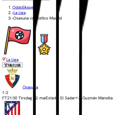
OddsEkspert
›
La Liga
›
Osasuna vs Atlético Madrid
Osasuna
vs
Atlético Madrid
–
La Liga
La Liga
FØLG LIGA
Osasuna
1
-
2
FT
21:30 Tirsdag 12. mai
Estadio El Sadar
J. Guzmán Mansilla