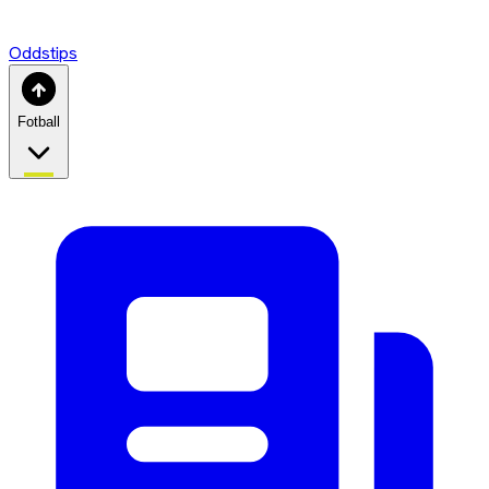
Oddstips
Fotball