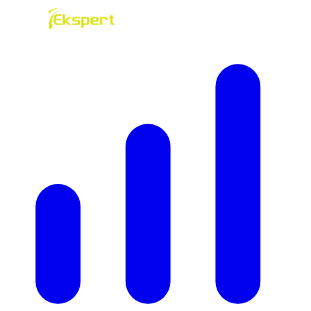
Gå til innhold