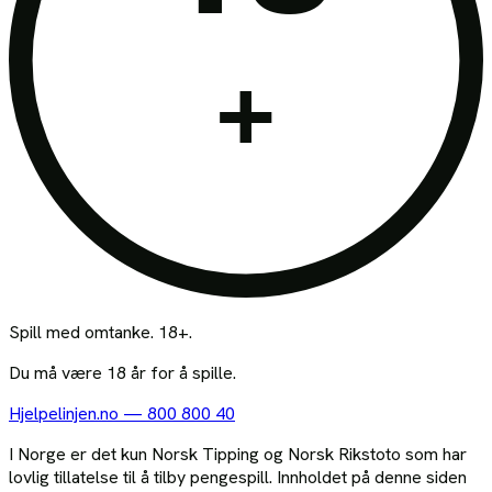
+
Spill med omtanke. 18+.
Du må være 18 år for å spille.
Hjelpelinjen.no
—
800 800 40
I Norge er det kun Norsk Tipping og Norsk Rikstoto som har
lovlig tillatelse til å tilby pengespill. Innholdet på denne siden