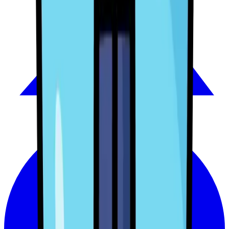
Atlético Madrid - Siste kamper
4
R. Mendoza Martinez Moya
MF
T
S
T
S
S
6
J. Resurrección Merodio
MF
1. aug.
B
6
J. Resurrección Merodio
MF
Manchester United
1
-
2
10
A. Rodríguez
MF
T
29. juli
H
21
O. Vaargas
MF
Getafe
7
A. Griezmann
ANG
4
-
1
S
7
A. Griezmann
ANG
24. mai
B
22
A. Lookman
ANG
Villarreal
Innbyttere
1
-
5
2
I. Benito Sánchez
3
Á. Cruz Armada
5
J. Herrando Oroz
8
I. Muño
T
9
A. Sørloth
9
A. Sørloth
13
J. Oblak
13
J. Oblak
15
C. Lenglet
15
C. L
17. mai
H
Girona
1
-
0
S
12. mai
B
Osasuna
2
-
1