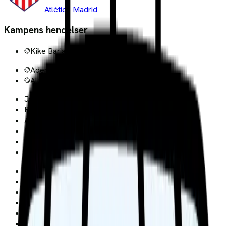
Atlético Madrid
Kampens hendelser
Kike Barja 90+1'
Ademola Lookman (str.) 15'
Alexander Sørloth 71'
Javi Galán 14'
Rubén García 30'
Ante Budimir 45+9'
Kike Barja 57'
Alejandro Catena 85'
Enzo Boyomo 90+2'
Juan Musso 45+1'
Marcos Llorente 52'
Koke 57'
Marc Pubill 59'
Marcos Llorente 79'
Diego Simeone 83'