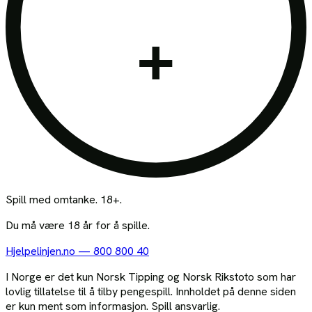
Sevilla
+
lør. 14.02.
18:30
Sevilla
1
-
1
Deportivo Alavés
søn. 08.02.
16:15
Sevilla
1
-
1
Spill med omtanke. 18+.
Girona
man. 02.02.
Du må være 18 år for å spille.
21:00
Hjelpelinjen.no
—
800 800 40
Mallorca
I Norge er det kun Norsk Tipping og Norsk Rikstoto som har
4
-
1
lovlig tillatelse til å tilby pengespill. Innholdet på denne siden
Sevilla
er kun ment som informasjon. Spill ansvarlig.