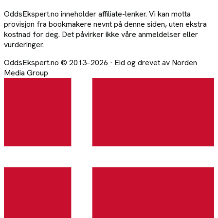
lør. 24.01.
OddsEkspert.no inneholder affiliate-lenker. Vi kan motta
18:30
provisjon fra bookmakere nevnt på denne siden, uten ekstra
kostnad for deg. Det påvirker ikke våre anmeldelser eller
Sevilla
vurderinger.
2
-
1
OddsEkspert
.no
© 2013–
2026
·
Eid og drevet av
Norden
Athletic Club
Media Group
man. 19.01.
21:00
Elche
2
-
2
Sevilla
man. 12.01.
21:00
Sevilla
0
-
1
Celta de Vigo
søn. 04.01.