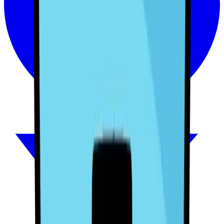
#
Spiller
Nasjonalitet
Alder
Sluppet inn (snitt)
1.30
0
-
1
Totalt (snitt)
2.20
2
24
Sevilla
José Ángel Carmona
fre. 31.07.
Over/Under
3
36
César Azpilicueta
19:00
Over 0.5
100%
4
24
Kike Salas
NEC Nijmegen
Over 1.5
60%
1
-
2
Over 2.5
40%
5
24
Tanguy Nianzou
Over 3.5
10%
Sevilla
12
29
søn. 26.07.
Gabriel Suazo
Begge lag scorer
21:00
15
32
Fábio Cardoso
BTTS Ja
40%
Sevilla
16
22
BTTS Nei
60%
Juanlu Sánchez
2
-
1
22
27
Ceuta
Resultater
Federico Gattoni
tor. 23.07.
23
30
21:00
Seier
40%
Marcão
Uavgjort
0%
32
23
Tap
60%
Andrés Castrín
Córdoba
0
-
0
O