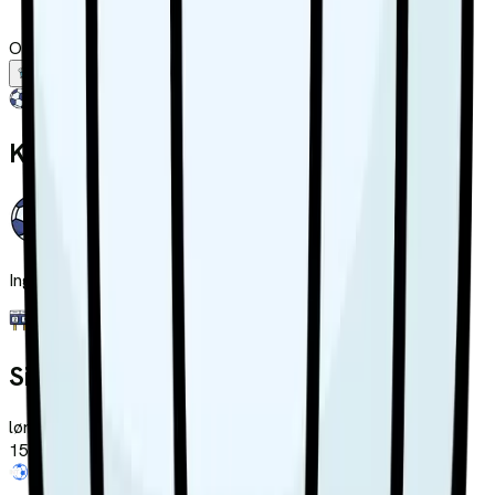
Oppdatert
09.08.2026
Oversikt
Tropp
Kamper
Resultater
Statistikk
Kamper
Ingen resultater
Siste kamper
lør. 08.08.
15:30