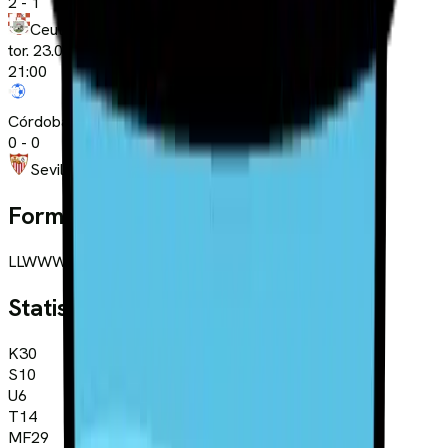
2
-
1
Ceuta
tor. 23.07.
21:00
Córdoba
0
-
0
Sevilla
Form
L
L
W
W
W
Statistikk
K
30
S
10
U
6
T
14
MF
29