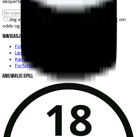
ekspertanalyser direkte på e-post.
5
-
2
Sevilla
Meld på
Jeg er over 18 år og godtar å motta markedsføring om
søn. 08.03.
odds og spill.
18:30
NAVIGASJON
Sevilla
Fotball
1
-
1
Ligaer
Rayo Vallecano
Kamper i dag
søn. 01.03.
Forfattere
18:30
ANSVARLIG SPILL
Real Betis
2
-
2
18
Sevilla
søn. 22.02.
14:00
Getafe
0
-
1