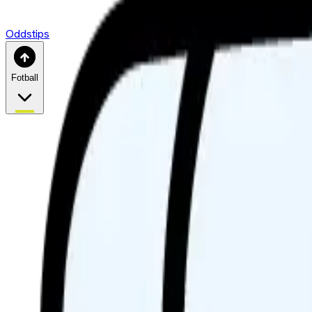
Oddstips
Fotball