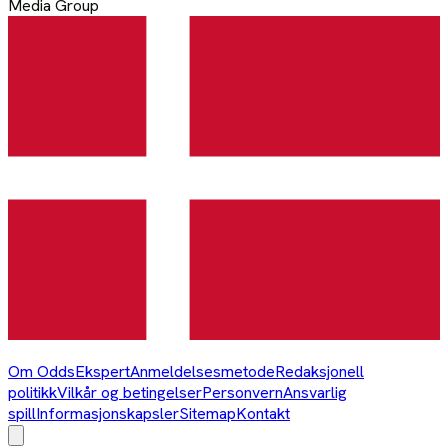
Media Group
Om OddsEkspert
Anmeldelsesmetode
Redaksjonell
politikk
Vilkår og betingelser
Personvern
Ansvarlig
spill
Informasjonskapsler
Sitemap
Kontakt