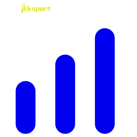
Gå til innhold