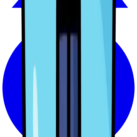
U
23. juni
H
Usbekistan
5
-
0
S
17. juni
H
DR Kongo
1
-
1
U