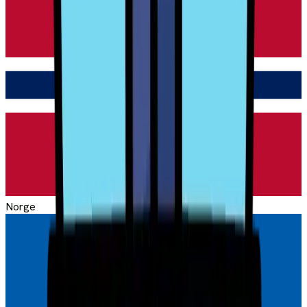
Norge