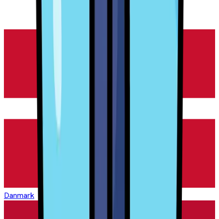
Danmark