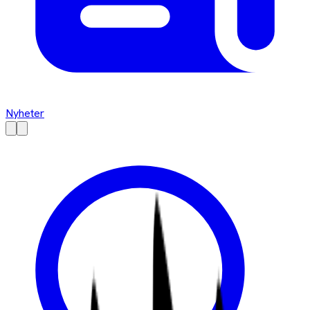
Nyheter