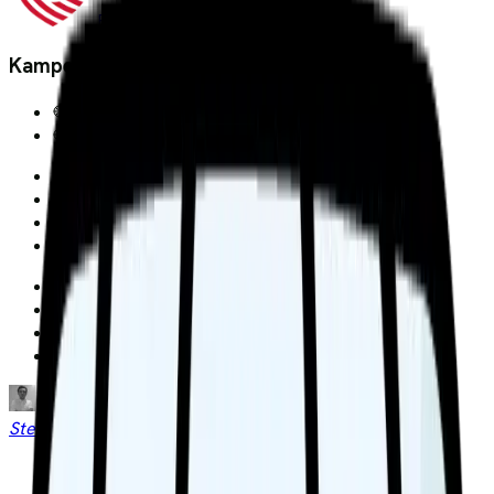
FC Iberia 1999
Kampens hendelser
Vladislav Kreida 28'
Sander Alamaa 73'
Zviad Natchkebia 18'
Jemali-Giorgi Jinjolava (str.) 21'
Andria Bartishvili 37'
Bakar Kardava 75'
Mihhail Kolobov 20'
Sander Tovstik 36'
Airon Kollo 60'
Airon Kollo 63'
Steffen Fonvig
Sjefredaktør & Sportsanalytiker