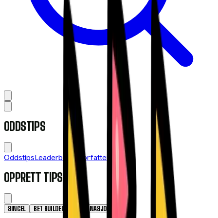
ODDSTIPS
Oddstips
Leaderboard
Forfattere
OPPRETT TIPS
SINGEL
BET BUILDER
KOMBINASJON