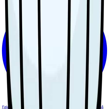
Følg oss på Telegram
Få ekspertenes spillforslag direkte på