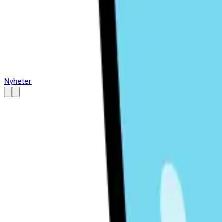
Nyheter