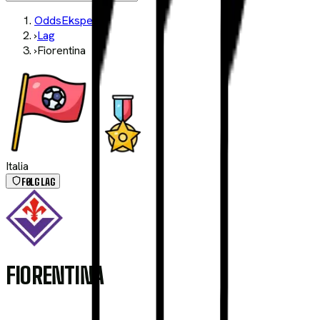
OddsEkspert
›
Lag
›
Fiorentina
Italia
FØLG LAG
FIORENTINA