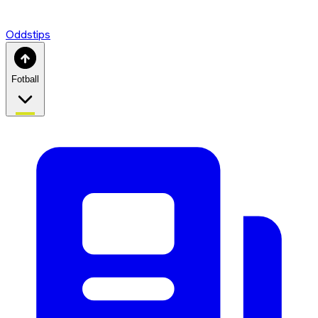
Oddstips
Fotball