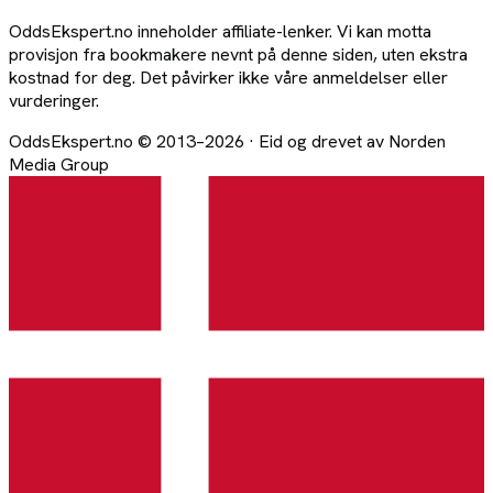
lør. 14.02.
OddsEkspert.no inneholder affiliate-lenker. Vi kan motta
15:00
provisjon fra bookmakere nevnt på denne siden, uten ekstra
kostnad for deg. Det påvirker ikke våre anmeldelser eller
Como
vurderinger.
1
-
2
OddsEkspert
.no
© 2013–
2026
·
Eid og drevet av
Norden
Fiorentina
Media Group
lør. 07.02.
20:45
Fiorentina
2
-
2
Torino
lør. 31.01.
18:00
Napoli
2
-
1
Fiorentina
tir. 27.01.