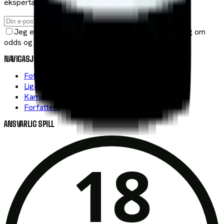
ekspertanalyser direkte på e-post.
1
-
4
91
25
Roberto Piccoli
Fiorentina
Meld på
Jeg er over 18 år og godtar å motta markedsføring om
99
28
tor. 12.03.
Christian Kouamé
odds og spill.
21:00
-
22
Filippo Distefano
NAVIGASJON
Fiorentina
-
29
Fotball
M'Bala Nzola
2
-
1
Ligaer
Raków Częstochowa
-
27
Kamper i dag
Riccardo Sottil
søn. 08.03.
Forfattere
15:00
-
20
Maat Daniel Caprini
ANSVARLIG SPILL
Fiorentina
0
-
0
18
Parma
man. 02.03.
20:45
Udinese
3
-
0