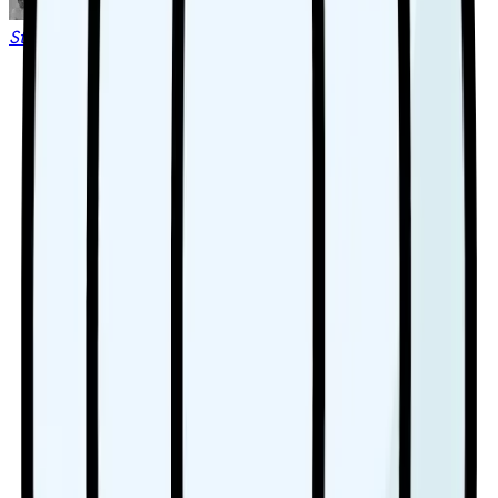
Steffen Fonvig
Sjefredaktør & Sportsanalytiker