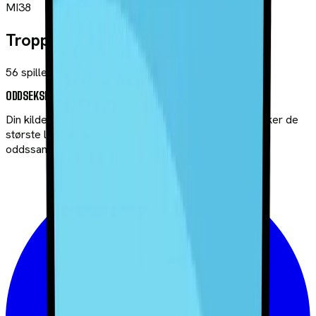
MI
38
Tropp
56 spillere
ODDSEKSPERT
.NO
#
15
Serie A
Din kilde til fotball odds, statistikk og oddstips. Vi dekker de
Statistikk
Tropp
Kamper
Resultater
største ligaene med ekspertanalyser og
oddssammenligninger.
Form
Keepere
tor. 06.08.
20:00
Siste 10
#
Spiller
Nasjonalitet
Alder
Ingen resultater
Fiorentina
D
W
D
L
D
D
W
W
D
W
1
31
Luca Lezzerini
1
-
1
Siste 10
Deportivo La Coruña
Kamper spilt
:
10
43
35
David de Gea
lør. 01.08.
18:00
53
27
Mål
Oliver Christensen
-
20
Scoret (snitt)
1.10
Tommaso Martinelli
Real Madrid