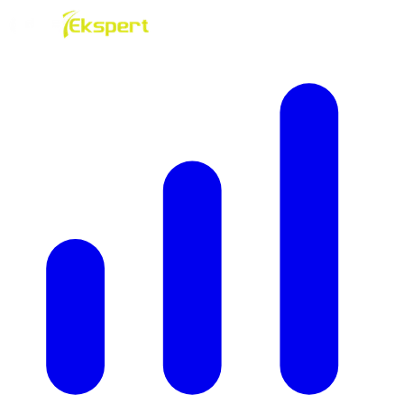
Gå til innhold