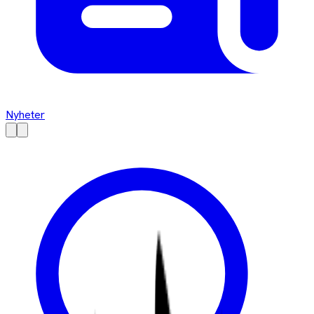
Nyheter