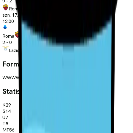
0
-
2
Roma
søn. 17.05.
12:00
Roma
2
-
0
Lazio
Form
W
W
W
W
W
Statistikk
K
29
S
14
U
7
T
8
MF
56