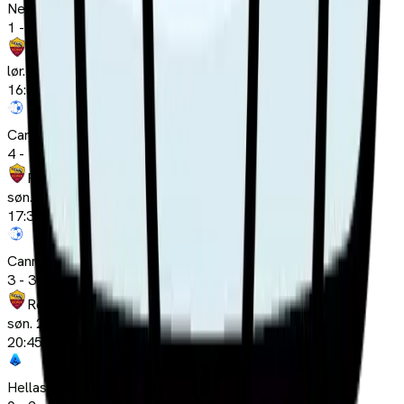
Newport County
1
-
4
Roma
lør. 01.08.
16:00
Cardiff City
4
-
1
Roma
søn. 26.07.
17:30
Cannes
3
-
3
Roma
søn. 24.05.
20:45
Hellas Verona