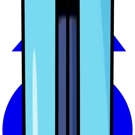
Annet
24
21
Lazio
Jan Ziolkowski
søn. 10.05.
Holdt nullen
60%
43
22
18:00
Wesley
Uten mål
0%
66
19
Buba Sangaré
Parma
1. omgang
2
-
3
87
23
Daniele Ghilardi
1O Mål (snitt)
1.50
Roma
1O Over 0.5
50%
man. 04.05.
-
26
Marash Kumbulla
1O Over 1.5
10%
20:45
FR
1O BTTS
10%
-
20
Filippo Reale
Roma
2. omgang
4
-
0
-
24
Anass Salah-Eddine
Fiorentina
2O Mål (snitt)
3.10
lør. 25.04.
-
20
2O Over 0.5
100%
Mattia Mannini
18:00
2O Over 1.5
90%
Midtbanespillere
Hjørnespark
Bologna
0
-
2
#
Spiller
Nasjonalitet
Alder
Lag (snitt)
5.40
Roma