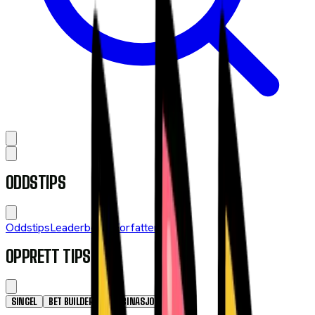
ODDSTIPS
Oddstips
Leaderboard
Forfattere
OPPRETT TIPS
SINGEL
BET BUILDER
KOMBINASJON