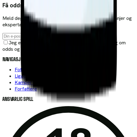
tir. 03.03.
Få oddstips i innboksen
21:00
Meld deg på og få utvalgte kampforutsigelser, kampanjer og
Como
ekspertanalyser direkte på e-post.
0
-
0
Inter
Meld på
Jeg er over 18 år og godtar å motta markedsføring om
lør. 28.02.
odds og spill.
20:45
NAVIGASJON
Inter
Fotball
2
-
0
Ligaer
Genoa
Kamper i dag
tir. 24.02.
Forfattere
21:00
ANSVARLIG SPILL
Inter
1
-
2
Bodø / Glimt
lør. 21.02.
18:00