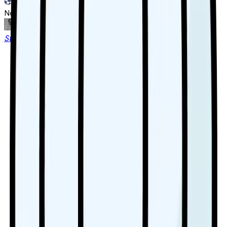
1
kommende kamper
Neste kamp
lør. 15. aug.
Steffen Fonvig
Sjefredaktør & Sportsanalytiker