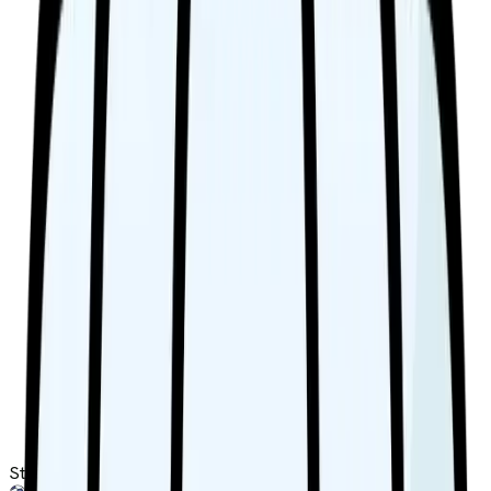
Stadio Giuseppe Meazza
(
75,817
)