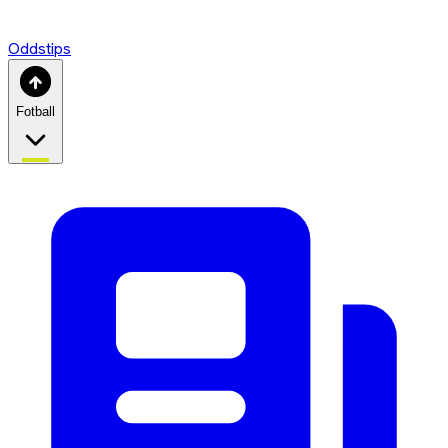
Oddstips
Fotball