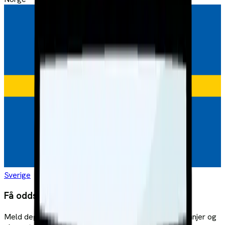
-
19
Tommaso Gabellini
Torino
2
-
0
-
25
Pietro Pellegri
Lazio
søn. 22.02.
12:30
Genoa
3
-
0
Torino
søn. 15.02.
18:00
Torino
1
-
2
Sverige
Bologna
lør. 07.02.
Få oddstips i innboksen
20:45
Meld deg på og få utvalgte kampforutsigelser, kampanjer og
Fiorentina