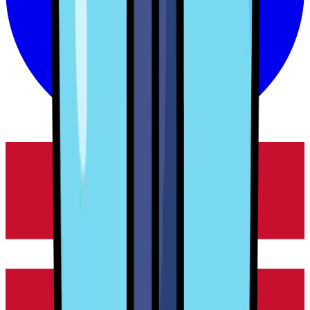
Totalt (snitt)
8.50
søn. 19.04.
10
28
Over 8.5
60%
Nikola Vlašić
12:30
Over 9.5
40%
11
23
Over 10.5
20%
Gaetano Oristanio
Cremonese
14
24
0
-
0
Kort
Tino Anjorin
Torino
22
23
Cesare Casadei
Lag (snitt)
1.40
lør. 11.04.
Totalt (snitt)
3.30
15:00
32
24
Kristjan Asllani
Over 2.5
70%
Over 3.5
40%
Torino
66
22
Gvidas Gineitis
Over 4.5
20%
2
-
1
83
20
Hellas Verona
Sergiu Perciun
Statistikk
søn. 05.04.
-
19
18:00
Alessio Cacciamani
K
30
WA
S
12
-
19
Pisa
U
4
Wisdom Acquah
0
-
1
T
14
-
21
MF
38
Torino
Marco Dalla Vecchia
MI
45
lør. 21.03.
-
21