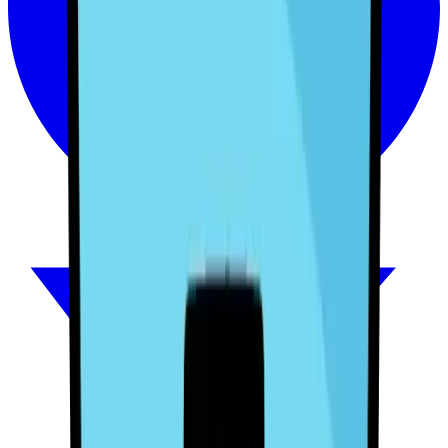
Sluppet inn (snitt)
1.40
99
19
0
-
1
Lapo Siviero
Totalt (snitt)
3.00
Cittadella
MB
ons. 22.07.
-
21
Over/Under
Matteo Brezzo
17:30
Over 0.5
90%
Forsvarere
Torino
Over 1.5
80%
1
-
0
Over 2.5
70%
#
Spiller
Nasjonalitet
Alder
Over 3.5
40%
Alcione
søn. 24.05.
16
26
Marcus Pedersen
Begge lag scorer
21:45
21
22
Ali Dembélé
BTTS Ja
70%
Torino
BTTS Nei
30%
23
27
2
-
2
Saúl Coco
Juventus
Resultater
25
25
Niels Nkounkou
søn. 17.05.
20:45
Seier
40%
33
22
Rafa Obrador
Uavgjort
30%
Tap
30%
34
33
Cagliari
Cristiano Biraghi
2
-
1