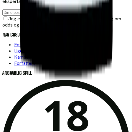
ekspertanalyser direkte på e-post.
2
-
2
Torino
Meld på
Jeg er over 18 år og godtar å motta markedsføring om
ons. 04.02.
odds og spill.
21:00
NAVIGASJON
Inter
Fotball
2
-
1
Ligaer
Torino
Kamper i dag
søn. 01.02.
Forfattere
12:30
ANSVARLIG SPILL
Torino
1
-
0
18
Lecce
lør. 24.01.
15:00
Como
6
-
0