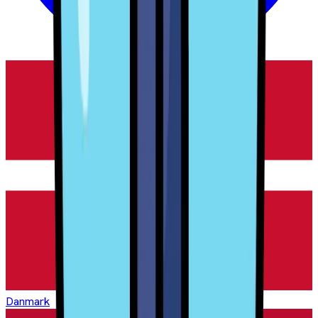
Danmark