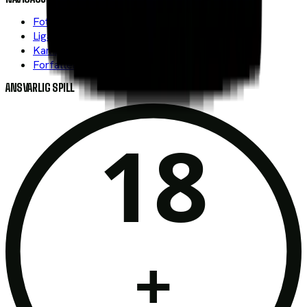
Fotball
Ligaer
Kamper i dag
Forfattere
ANSVARLIG SPILL
18
+