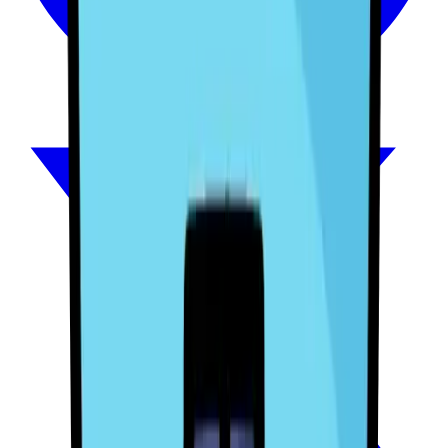
18
38
8
10
20
32
57
-25
34
Cremonese
U
7
C. Volpato
ANG
22. juli
H
19
38
3
12
23
25
61
-36
21
Hellas Verona
Calcio Padova
10
D. Berardi
ANG
20
38
2
12
24
26
71
-45
18
Pisa
4
-
1
8
M. N'Zola
ANG
S
24. mai
B
99
A. Pinamonti
ANG
Parma
45
A. Lauriente
ANG
0
-
1
Lecce
T
30
W. Falcone
MV
13
M. Pérez Sepúlveda
FOR
Lecce - Siste kamper
17
D. Melo Veiga
FOR
U
T
S
S
S
25. juli
H
17
D. Melo Veiga
FOR
Istra 1961
5
J. Siebert
FOR
2
-
2
U
44
T. Coelho Oliveira
FOR
22. juli
H
25
A. Gallo
FOR
ASU Poli Timişoara
0
-
1
20
Y. Ramadani
MF