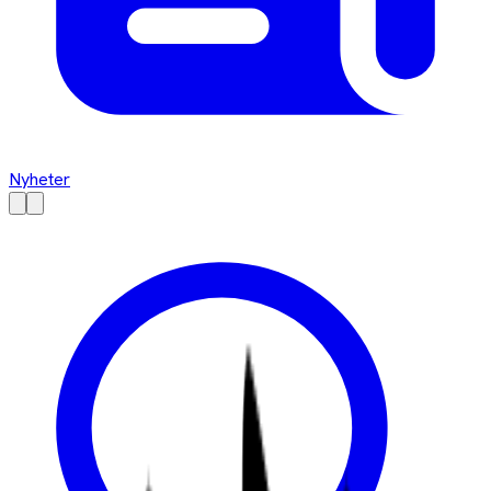
Nyheter