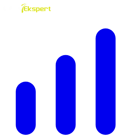
Gå til innhold