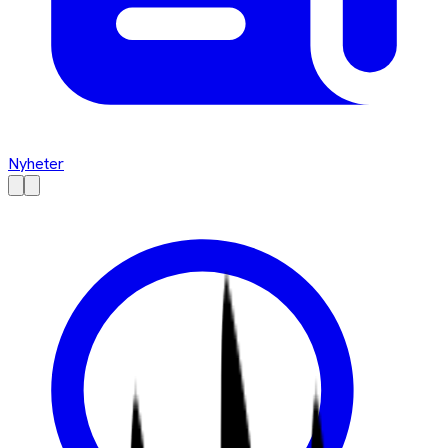
Nyheter