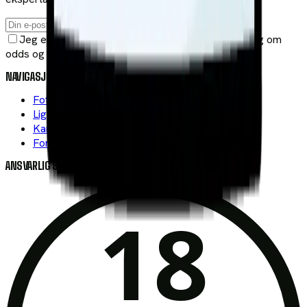
Meld på
Jeg er over 18 år og godtar å motta markedsføring om
odds og spill.
NAVIGASJON
Fotball
Ligaer
Kamper i dag
Forfattere
ANSVARLIG SPILL
18