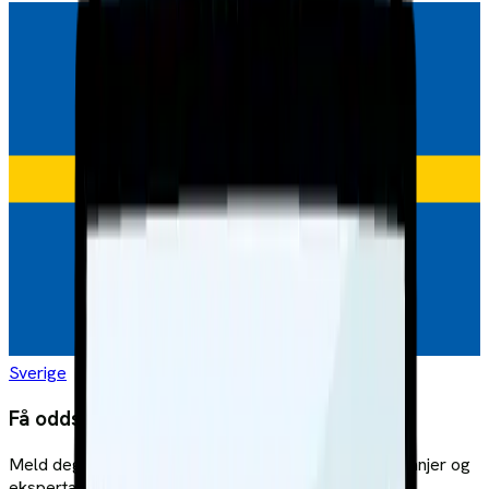
Sverige
Få oddstips i innboksen
Meld deg på og få utvalgte kampforutsigelser, kampanjer og
ekspertanalyser direkte på e-post.