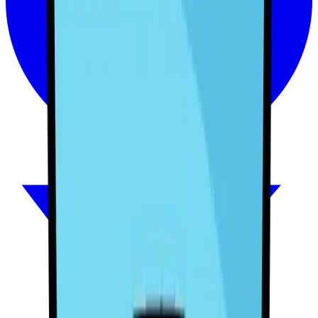
Paraguay
0
-
1
8
A. Guler
ANG
T
11
K. Yildiz
ANG
14. juni
B
Australia
21
B. Yılmaz
ANG
0
-
2
USA
T
1
M. Turner
MV
7. juni
B
Venezuela
23
J. Scally
FOR
2
-
1
12
M. Robinson
FOR
S
1. juni
H
22
M. McKenzie
FOR
Nord-Makedonia
4
-
0
6
A. Trusty
FOR
S
8
W. McKennie
MF
14
S. Berhalter
MF
USA - Siste kamper
7
G. Reyna
MF
T
S
T
S
S
11
B. Aaronson
ANG
7. juli
H
9
R. Pepi
ANG