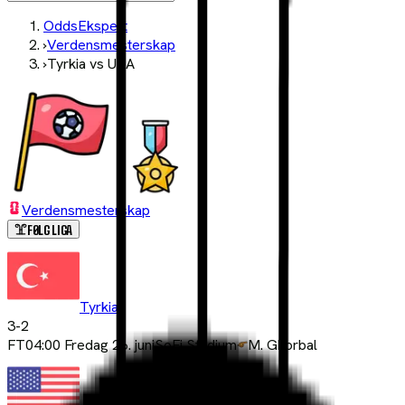
OddsEkspert
›
Verdensmesterskap
›
Tyrkia vs USA
Tyrkia
vs
USA
–
Verdensmesterskap
Verdensmesterskap
FØLG LIGA
Tyrkia
3
-
2
FT
04:00 Fredag 26. juni
SoFi Stadium
M. Ghorbal