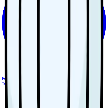
Følg oss på Telegram
Få ekspertenes spillforslag direkte på
Telegram og hold deg oppdatert