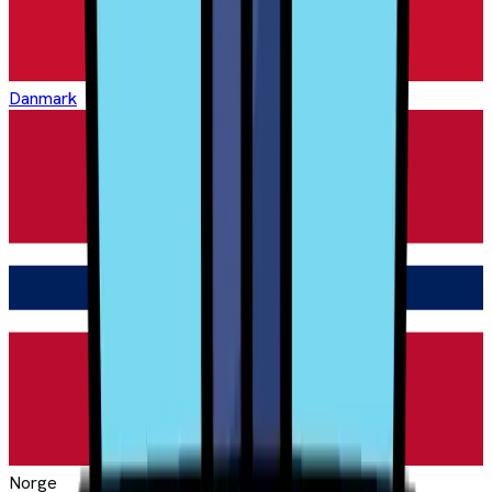
Danmark
Norge