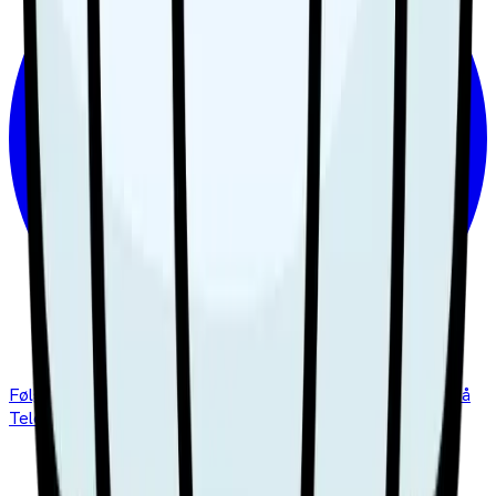
Følg oss på Telegram
Få ekspertenes spillforslag direkte på
Telegram og hold deg oppdatert