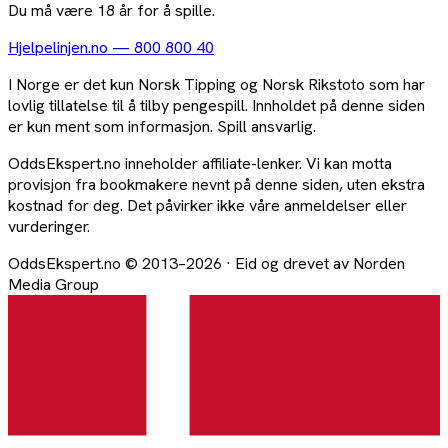
Du må være 18 år for å spille.
Hjelpelinjen.no
—
800 800 40
I Norge er det kun Norsk Tipping og Norsk Rikstoto som har
lovlig tillatelse til å tilby pengespill. Innholdet på denne siden
er kun ment som informasjon. Spill ansvarlig.
OddsEkspert.no inneholder affiliate-lenker. Vi kan motta
provisjon fra bookmakere nevnt på denne siden, uten ekstra
kostnad for deg. Det påvirker ikke våre anmeldelser eller
vurderinger.
OddsEkspert
.no
© 2013–
2026
·
Eid og drevet av
Norden
Media Group