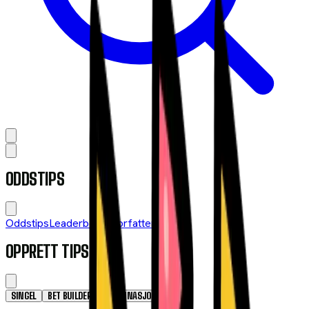
ODDSTIPS
Oddstips
Leaderboard
Forfattere
OPPRETT TIPS
SINGEL
BET BUILDER
KOMBINASJON