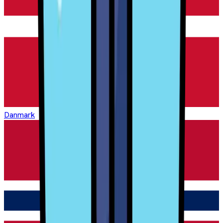
Danmark