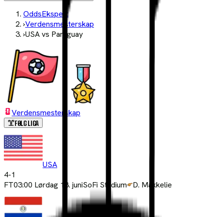
OddsEkspert
›
Verdensmesterskap
›
USA vs Paraguay
USA
vs
Paraguay
–
Verdensmesterskap
Verdensmesterskap
FØLG LIGA
USA
4
-
1
FT
03:00 Lørdag 13. juni
SoFi Stadium
D. Makkelie