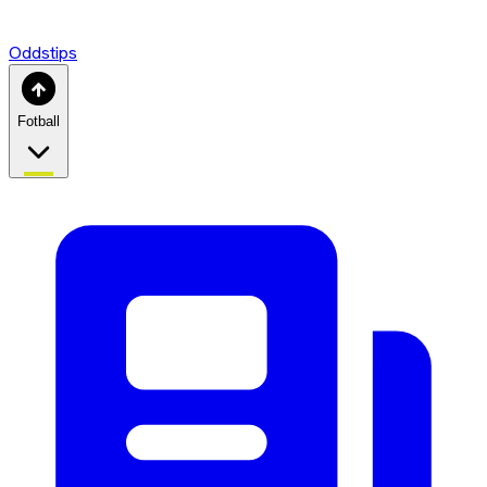
Oddstips
Fotball