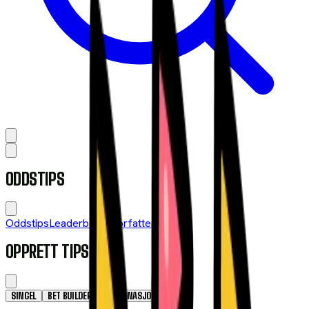
ODDSTIPS
Oddstips
Leaderboard
Forfattere
OPPRETT TIPS
SINGEL
BET BUILDER
KOMBINASJON