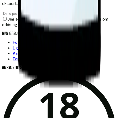
ekspertanalyser direkte på e-post.
Meld på
Jeg er over 18 år og godtar å motta markedsføring om
odds og spill.
NAVIGASJON
Fotball
Ligaer
Kamper i dag
Forfattere
ANSVARLIG SPILL
18