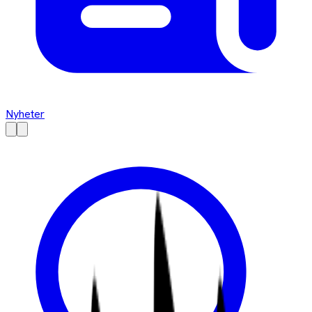
Nyheter