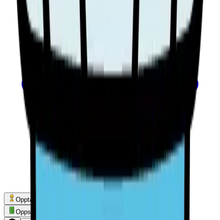
Opptakt
Stilling
H2H & Form
Statistikk
Oppstilling