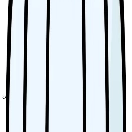
Oppdatert
07.08.2026