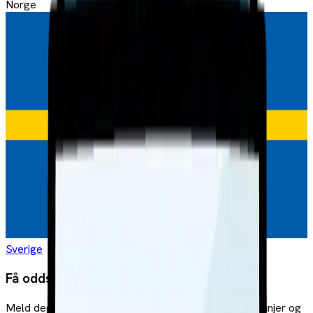
Norge
Sverige
Få oddstips i innboksen
Meld deg på og få utvalgte kampforutsigelser, kampanjer og