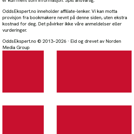
er kun ment som informasjon. Spill ansvarlig.
OddsEkspert.no inneholder affiliate-lenker. Vi kan motta
provisjon fra bookmakere nevnt på denne siden, uten ekstra
kostnad for deg. Det påvirker ikke våre anmeldelser eller
vurderinger.
OddsEkspert
.no
© 2013–
2026
·
Eid og drevet av
Norden
Media Group