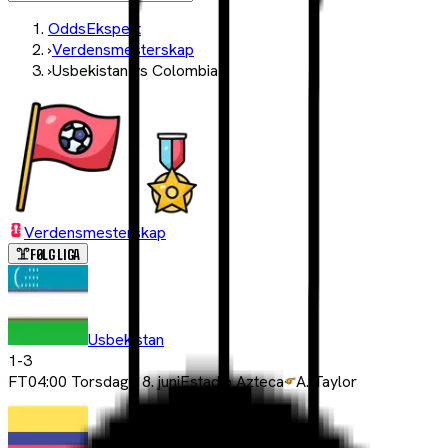
OddsEkspert
›
Verdensmesterskap
›
Usbekistan vs Colombia
Usbekistan
vs
Colombia
–
Verdensmester
Verdensmesterskap
FØLG LIGA
Usbekistan
1
-
3
FT
04:00 Torsdag 18. juni
Estadio Azteca
A. Taylor