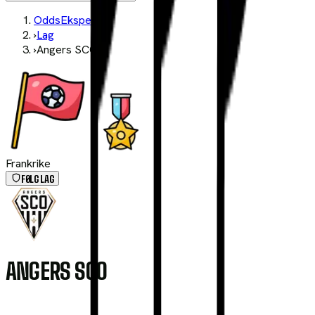
OddsEkspert
›
Lag
›
Angers SCO
Frankrike
FØLG LAG
ANGERS SCO