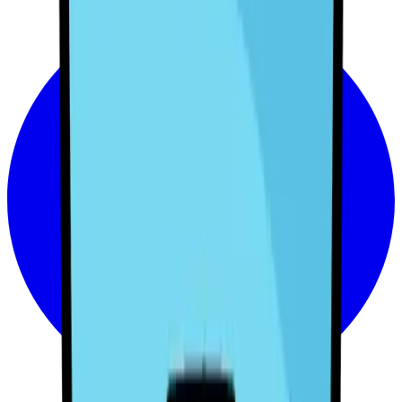
Keepere
lør. 08.08.
lør. 01.08.
17:00
18:00
Siste 10
#
Spiller
Nasjonalitet
Alder
Lorient
Angers SCO
D
D
L
L
D
L
D
L
L
W
1
35
Anthony Lopes
vs
2
-
3
Siste 10
Angers SCO
Le Mans
Kamper spilt
:
10
12
29
Hervé Koffi
lør. 15.08.
lør. 25.07.
17:30
15:00
40
20
Mål
Oumar Pona
Scoret (snitt)
0.70
Angers SCO
Angers SCO
Forsvarere
Sluppet inn (snitt)
1.80
vs
2
-
1
Totalt (snitt)
2.50
Paris
Créteil
#
Spiller
Nasjonalitet
Alder
ons. 22.07.
Over/Under
2
30
Carlens Arcus
19:00
Over 0.5
90%
3
22
Jacques Ekomié
Angers SCO
Over 1.5
80%
3
-
1
Over 2.5
40%
4
23
Ousmane Camara
Over 3.5
20%
Les Herbiers
20
19
søn. 17.05.
Marius Louër
Begge lag scorer
21:00