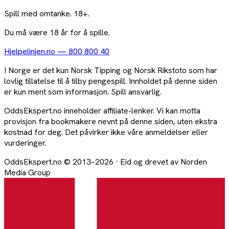
0
-
0
Spill med omtanke. 18+.
Belgia
søn. 27.11.
Du må være 18 år for å spille.
14:00
Hjelpelinjen.no
—
800 800 40
Belgia
I Norge er det kun Norsk Tipping og Norsk Rikstoto som har
0
-
2
lovlig tillatelse til å tilby pengespill. Innholdet på denne siden
Marokko
er kun ment som informasjon. Spill ansvarlig.
OddsEkspert.no inneholder affiliate-lenker. Vi kan motta
provisjon fra bookmakere nevnt på denne siden, uten ekstra
kostnad for deg. Det påvirker ikke våre anmeldelser eller
vurderinger.
OddsEkspert
.no
© 2013–
2026
·
Eid og drevet av
Norden
Media Group