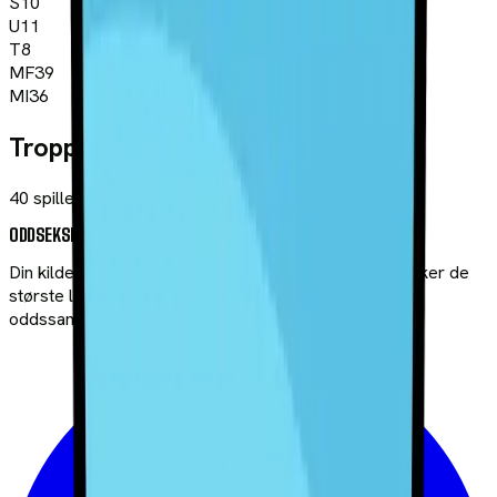
S
10
U
11
T
8
MF
39
MI
36
Tropp
40 spillere
ODDSEKSPERT
.NO
#
9
Premier League
Din kilde til fotball odds, statistikk og oddstips. Vi dekker de
Statistikk
Tropp
Kamper
Resultater
største ligaene med ekspertanalyser og
oddssammenligninger.
Form
Keepere
lør. 15.08.
søn. 24.05.
16:00
17:00
Siste 10
#
Spiller
Nasjonalitet
Alder
Brentford
Liverpool
D
D
L
W
L
D
D
D
D
D
1
27
Caoimhín Kelleher
vs
1
-
1
Siste 10
Eintracht Frankfurt
Brentford
Kamper spilt
:
10
12
24
Hákon Valdimarsson