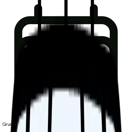
Grunnlagt
1889