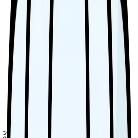
Gtech Community Stadium
(
17,250
)