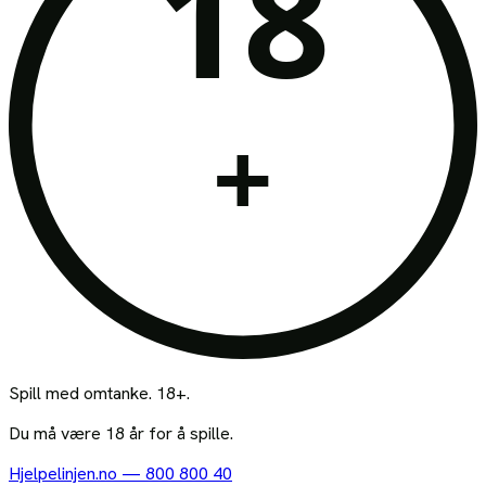
18
Brentford
3
-
0
Sunderland
+
søn. 04.01.
16:00
Everton
2
-
4
Brentford
tor. 01.01.
21:00
Brentford
0
-
0
Spill med omtanke. 18+.
Tottenham Hotspur
lør. 27.12.
Du må være 18 år for å spille.
16:00
Hjelpelinjen.no
—
800 800 40