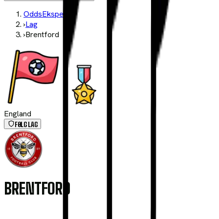
OddsEkspert
›
Lag
›
Brentford
England
FØLG LAG
BRENTFORD