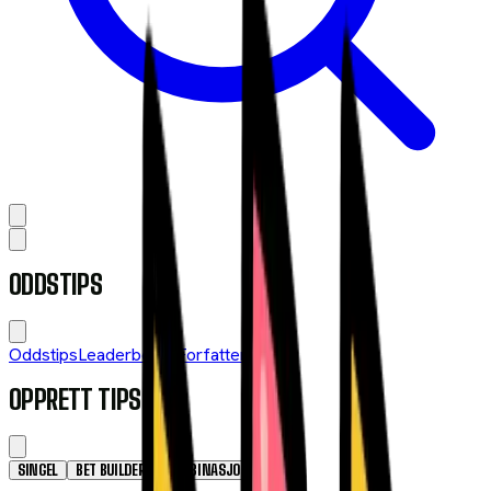
ODDSTIPS
Oddstips
Leaderboard
Forfattere
OPPRETT TIPS
SINGEL
BET BUILDER
KOMBINASJON