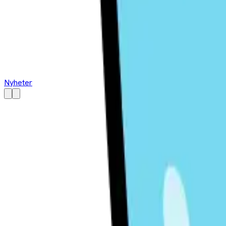
Nyheter