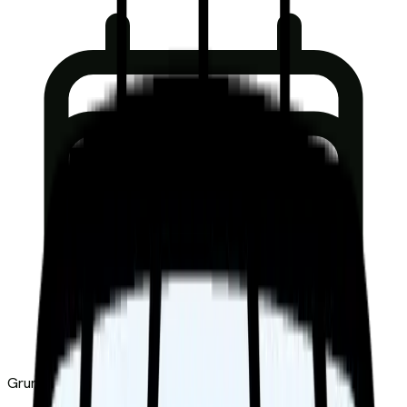
Grunnlagt
1872