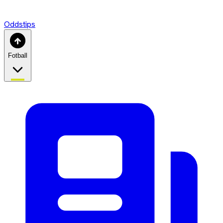
Oddstips
Fotball