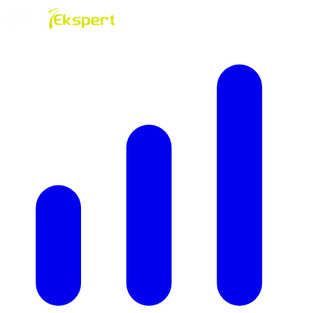
Gå til innhold