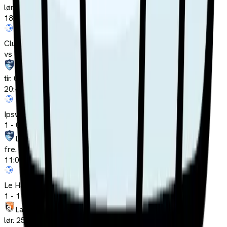
lør. 08.08.
18:00
Club NXT U23
vs
Le Havre
tir. 04.08.
20:45
Ipswich Town
1
-
0
Le Havre
fre. 31.07.
11:00
Le Havre
1
-
1
Laval
lør. 25.07.