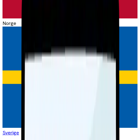
Felix Mambimbi
Olympique Lyonnais
søn. 08.03.
11
26
Godson Kyeremeh
17:15
NO
Norge
20
20
Brest
Noam Obougou
2
-
0
25
33
Ally Samatta
Le Havre
lør. 28.02.
KQ
33
20
21:05
Kenny Quetant
KQ
Le Havre
33
20
Kenny Quetant
0
-
1
Paris Saint Germain
45
25
Issa Soumaré
søn. 22.02.
17:15
-
22
Elysée Logbo
-
32
Nantes
Younes Namli
2
-
0
-
21
Damián Pizarro
Sverige
Le Havre