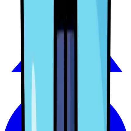
15
26
Ayumu Seko
Uavgjort
60%
Tap
30%
Le Havre
18
28
Yanis Zouaoui
1
-
2
Annet
EV
Amiens SC
27
20
søn. 17.05.
Enzo Koffi Vinette
Holdt nullen
20%
21:00
Uten mål
30%
29
17
Stephan Zagadou
Lorient
1. omgang
32
23
Timothée Pembélé
0
-
2
1O Mål (snitt)
1.50
32
23
Le Havre
Timothée Pembélé
1O Over 0.5
70%
søn. 10.05.
93
24
1O Over 1.5
30%
21:00
Arouna Sangante
1O BTTS
20%
GG
-
18
Le Havre
2. omgang
Georges Gomis
0
-
1
-
34
Olympique Marseille
Thomas Delaine
2O Mål (snitt)
2.60
søn. 03.05.
2O Over 0.5
80%
-
22
15:00
Aliou Thiare
2O Over 1.5
60%