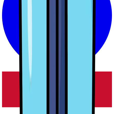
Midtbanespillere
Hjørnespark
LOSC Lille
1
-
1
Lag (snitt)
3.50
#
Spiller
Nasjonalitet
Alder
Le Havre
Totalt (snitt)
8.40
søn. 26.04.
8
24
Over 8.5
40%
Yassine Kechta
17:15
Over 9.5
40%
14
24
Over 10.5
20%
Rassoul Ndiaye
Le Havre
17
32
4
-
4
Kort
Sofiane Boufal
Metz
17
26
Kaito Mizuta
Lag (snitt)
2.20
lør. 18.04.
Totalt (snitt)
4.00
19:00
17
32
Sofiane Boufal
Over 2.5
80%
Over 3.5
70%
Angers SCO
19
23
Lucas Gourna-Douath
Over 4.5
40%
1
-
1
19
23
Le Havre
Lucas Gourna-Douath
Statistikk
søn. 12.04.
24
19
17:15
Guy-Noël Zohouri
K
29
26
21
S
5
Simon Ebonog
Nice
U
12