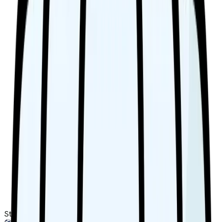
Stade Océane
(
25,181
)