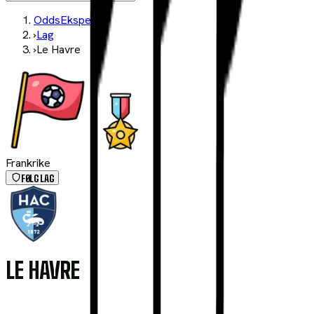
OddsEkspert
›
Lag
›
Le Havre
Frankrike
FØLG LAG
LE HAVRE