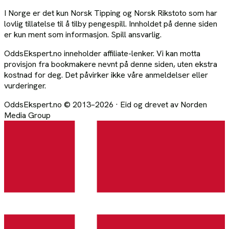
Olympique Lyonnais
I Norge er det kun Norsk Tipping og Norsk Rikstoto som har
1
-
0
lovlig tillatelse til å tilby pengespill. Innholdet på denne siden
LOSC Lille
er kun ment som informasjon. Spill ansvarlig.
tor. 29.01.
OddsEkspert.no inneholder affiliate-lenker. Vi kan motta
21:00
provisjon fra bookmakere nevnt på denne siden, uten ekstra
kostnad for deg. Det påvirker ikke våre anmeldelser eller
LOSC Lille
vurderinger.
1
-
0
OddsEkspert
.no
© 2013–
2026
·
Eid og drevet av
Norden
SC Freiburg
Media Group
søn. 25.01.
20:45
LOSC Lille
1
-
4
Strasbourg
tor. 22.01.
21:00
Celta de Vigo