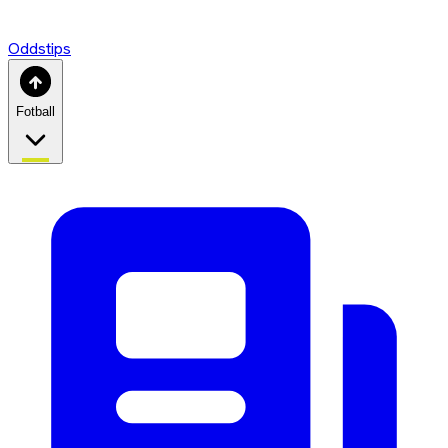
Oddstips
Fotball