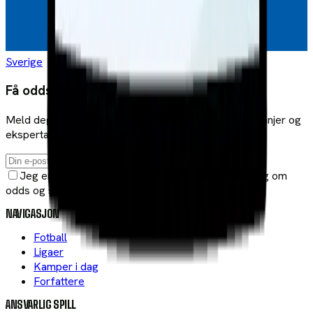
Nederland
1
-
2
Sverige
England
lør. 06.07.
Få oddstips i innboksen
21:00
Meld deg på og få utvalgte kampforutsigelser, kampanjer og
Nederland
ekspertanalyser direkte på e-post.
2
-
1
Tyrkia
Meld på
Jeg er over 18 år og godtar å motta markedsføring om
tir. 02.07.
odds og spill.
18:00
NAVIGASJON
Romania
Fotball
0
-
3
Ligaer
Nederland
Kamper i dag
tir. 25.06.
Forfattere
18:00
ANSVARLIG SPILL