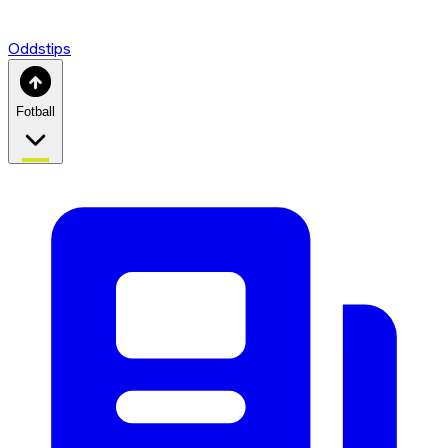
Oddstips
Fotball