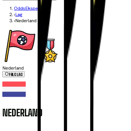
OddsEkspert
›
Lag
›
Nederland
Nederland
FØLG LAG
NEDERLAND