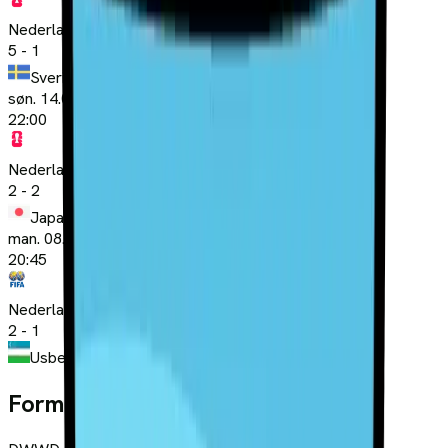
Nederland
5
-
1
Sverige
søn. 14.06.
22:00
Nederland
2
-
2
Japan
man. 08.06.
20:45
Nederland
2
-
1
Usbekistan
Form