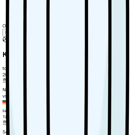
Oppdatert
06.08.2026
Oversikt
Tropp
Kamper
Resultater
Statistikk
Kamper
tor. 24.09.
20:45
Nederland
vs
Tyskland
søn. 27.09.
18:00
Serbia