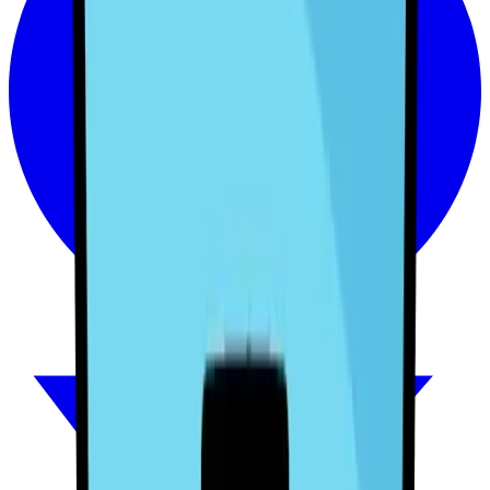
ons. 29.07.
20:00
50
23
Mål
Lassine Diarra
MS
Scoret (snitt)
1.40
-
18
Real Betis
Sluppet inn (snitt)
1.40
Matthias Da Silva
4
-
0
Totalt (snitt)
2.80
Olympique Lyonnais
-
32
Matt Turner
lør. 18.07.
Over/Under
YK
19:00
-
19
Yvann Konan
Over 0.5
80%
Olympique Lyonnais
Over 1.5
80%
-
21
Justin Bengui
0
-
2
Over 2.5
60%
Over 3.5
30%
Slavia Praha
Forsvarere
ons. 15.07.
Begge lag scorer
18:30
#
Spiller
Nasjonalitet
Alder
BTTS Ja
60%
3
33
Olympique Lyonnais
Nicolás Tagliafico
BTTS Nei
40%
2
-
1
16
26
Abner
Servette
Resultater
lør. 11.07.
19
30
Moussa Niakhaté
10:30
Seier
40%