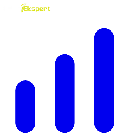
Gå til innhold