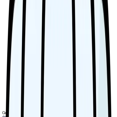
Groupama Stadium
(
59,186
)