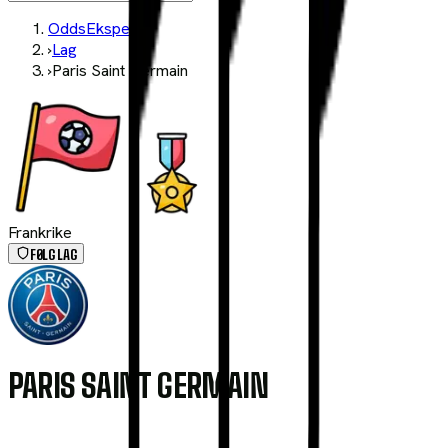
OddsEkspert
›
Lag
›
Paris Saint Germain
Frankrike
FØLG LAG
PARIS SAINT GERMAIN