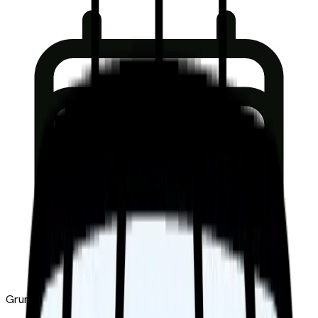
Grunnlagt
1970