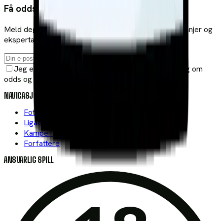
fre. 06.03.
Få oddstips i innboksen
20:45
Meld deg på og få utvalgte kampforutsigelser, kampanjer og
Paris Saint Germain
ekspertanalyser direkte på e-post.
1
-
3
Monaco
Meld på
Jeg er over 18 år og godtar å motta markedsføring om
lør. 28.02.
odds og spill.
21:05
NAVIGASJON
Le Havre
Fotball
0
-
1
Ligaer
Paris Saint Germain
Kamper i dag
ons. 25.02.
Forfattere
21:00
ANSVARLIG SPILL
Paris Saint Germain
2
-
2
Monaco
lør. 21.02.
21:05