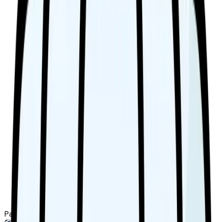
Parc des Princes
(
48,583
)