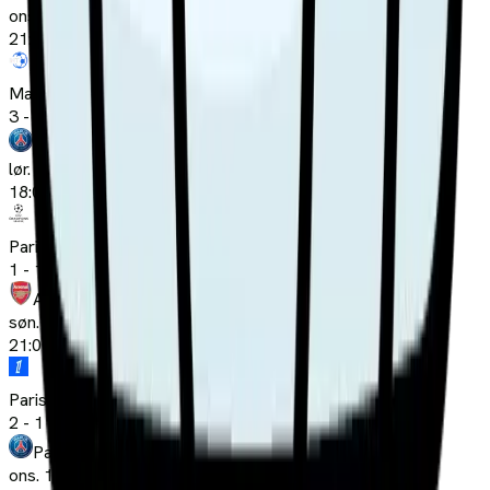
ons. 05.08.
21:00
Mallorca
3
-
0
Paris Saint Germain
lør. 30.05.
18:00
Paris Saint Germain
1
-
1
Arsenal
søn. 17.05.
21:00
Paris
2
-
1
Paris Saint Germain
ons. 13.05.