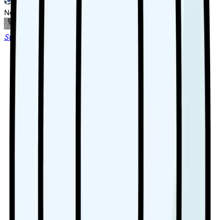
1
kommende kamper
Neste kamp
lør. 8. aug.
Steffen Fonvig
Sjefredaktør & Sportsanalytiker