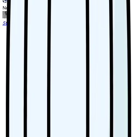
2
kommende kamper
Neste kamp
tor. 6. aug.
Steffen Fonvig
Sjefredaktør & Sportsanalytiker