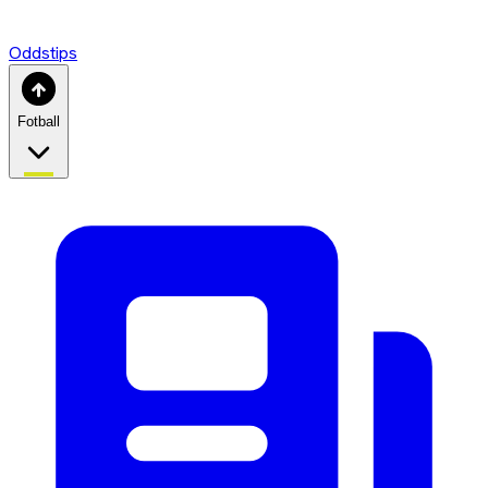
Oddstips
Fotball