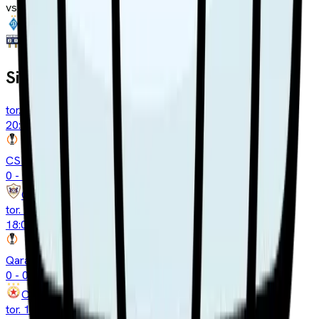
vs
Dynamo Kyiv
Siste kamper
tor. 30.07.
20:00
CSKA Sofia
0
-
0
Qarabağ
tor. 23.07.
18:00
Qarabağ
0
-
0
CSKA Sofia
tor. 16.07.