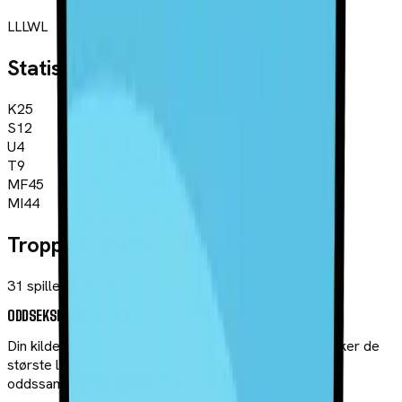
L
L
L
W
L
Statistikk
K
25
S
12
U
4
T
9
MF
45
MI
44
Tropp
31 spillere
ODDSEKSPERT
.NO
#
22
Champions League
Din kilde til fotball odds, statistikk og oddstips. Vi dekker de
Statistikk
Tropp
Kamper
Resultater
største ligaene med ekspertanalyser og
oddssammenligninger.
Form