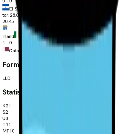
0
-
0
El Salvador
tor. 28.05.
20:45
Irland
1
-
0
Qatar
Form
L
L
D
Statistikk
K
21
S
2
U
8
T
11
MF
10