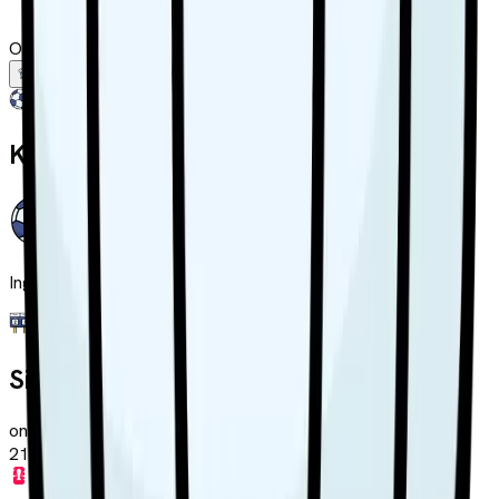
Oppdatert
08.08.2026
Oversikt
Tropp
Kamper
Resultater
Statistikk
Kamper
Ingen resultater
Siste kamper
ons. 24.06.
21:00