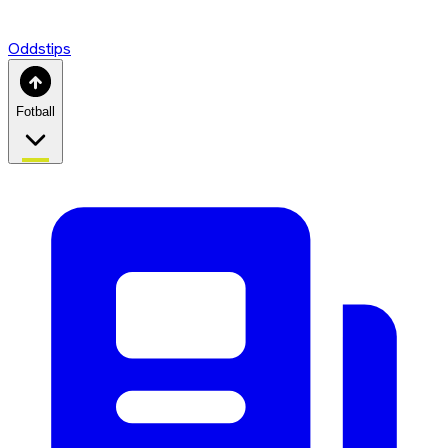
Oddstips
Fotball