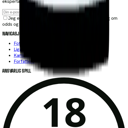
ekspertanalyser direkte på e-post.
1
-
0
Iran
Meld på
Jeg er over 18 år og godtar å motta markedsføring om
tir. 29.11.
odds og spill.
16:00
NAVIGASJON
Nederland
Fotball
2
-
0
Ligaer
Qatar
Kamper i dag
fre. 25.11.
Forfattere
14:00
ANSVARLIG SPILL
Qatar
1
-
3
18
Senegal
søn. 20.11.
17:00
Qatar
0
-
2