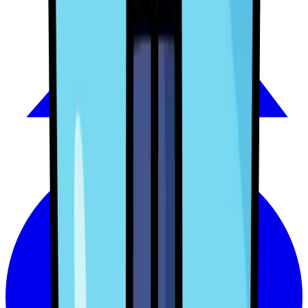
Annet
Qatar
tor. 21.05.
Holdt nullen
0%
17:30
Uten mål
33%
Qatar
1. omgang
0
-
0
1O Mål (snitt)
2.33
Sudan
tor. 21.05.
2. omgang
17:30
2O Mål (snitt)
4.00
Qatar
vs
Hjørnespark
Sudan
tir. 31.03.
Lag (snitt)
3.00
02:00
Totalt (snitt)
14.33
Over 8.5
100%
Over 9.5
100%
Qatar
Over 10.5
67%
vs
Argentina