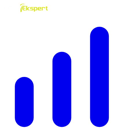
Gå til innhold