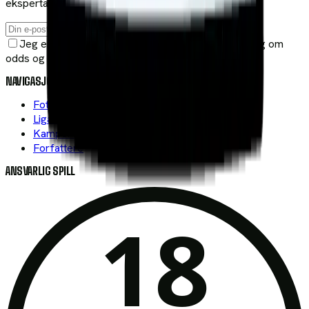
ekspertanalyser direkte på e-post.
1
-
2
Mexico
Meld på
Jeg er over 18 år og godtar å motta markedsføring om
lør. 26.11.
odds og spill.
14:00
NAVIGASJON
Polen
Fotball
2
-
0
Ligaer
Saudi-Arabia
Kamper i dag
tir. 22.11.
Forfattere
11:00
ANSVARLIG SPILL
Argentina
1
-
2
18
Saudi-Arabia
man. 25.06.
16:00
Saudi-Arabia
2
-
1