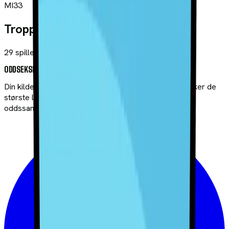
MI
33
Tropp
29 spillere
ODDSEKSPERT
.NO
#
4
Verdensmesterskap
Din kilde til fotball odds, statistikk og oddstips. Vi dekker de
Statistikk
Tropp
Kamper
Resultater
største ligaene med ekspertanalyser og
oddssammenligninger.
Form
Keepere
lør. 27.06.
02:00
Siste 3
#
Spiller
Nasjonalitet
Alder
Ingen resultater
Kapp Verde
AA
D
L
D
21
25
0
-
0
Siste 3
Abdulrahman Al-Sanbi
Saudi-Arabia
Kamper spilt
:
3
22
29
søn. 21.06.
Raghed Al-Najjar
18:00
Mål
HA
-
21
Hamed Al-Shanqity
Scoret (snitt)
0.33
Spania