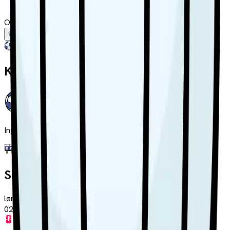
Oppdatert
06.08.2026
Oversikt
Tropp
Kamper
Resultater
Statistikk
Kamper
Ingen resultater
Siste kamper
lør. 27.06.
02:00