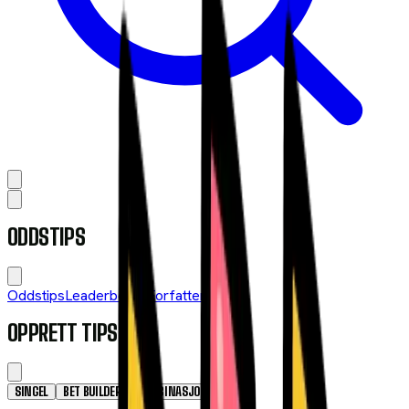
ODDSTIPS
Oddstips
Leaderboard
Forfattere
OPPRETT TIPS
SINGEL
BET BUILDER
KOMBINASJON