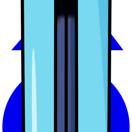
Ali bin Mohammed bin Ali Lajami
Annet
Saudi-Arabia
søn. 31.05.
-
33
Abdullah Madu
Holdt nullen
33%
02:00
Uten mål
67%
-
27
Muhannad Shanqeeti
Ecuador
1. omgang
-
33
Hassan Kadesh
2
-
1
1O Mål (snitt)
1.33
Saudi-Arabia
-
34
Yasser Al-Shahrani
tir. 31.03.
2. omgang
18:00
-
26
Moteb Al-Harbi
2O Mål (snitt)
2.00
-
25
Serbia
Saad Al-Nasser
2
-
1
Hjørnespark
-
23
Salem Al-Najdi
Saudi-Arabia
fre. 27.03.
Lag (snitt)
2.33
Midtbanespillere
18:30
Totalt (snitt)
10.33
Over 8.5
33%
#
Spiller
Nasjonalitet
Alder
Over 9.5
33%
Saudi-Arabia
Over 10.5
33%
0
-
4
15
29
Abdullah Al-Khaibari
Egypt