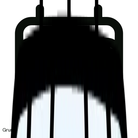
Grunnlagt
1956