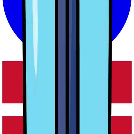
Kort
-
28
tir. 18.11.
Mukhtar Ali
17:30
Lag (snitt)
2.00
-
29
Ali Al-Asmari
Totalt (snitt)
2.33
Saudi-Arabia
Over 2.5
33%
-
29
Ali Al-Hassan
0
-
2
Over 3.5
33%
Over 4.5
0%
Algerie
-
24
Faisal Al-Ghamdi
fre. 14.11.
Statistikk
17:30
Angripere
K
23
Saudi-Arabia
#
Spiller
Nasjonalitet
Alder
S
8
1
-
0
SA
U
5
Elfenbenskysten
18
23
T
10
Saleh Abu Al-Shamat
tir. 14.10.
MF
23
20:45
20
31
MI
33
Abdulrahman Al-Oboud
Clean sheets
7
-
33
Saudi-Arabia
Snitt mål scoret
1.0
Abdullah Al-Salem
0
-
0
Snitt mål sluppet inn
1.4
-
24
Ahmed Al-Ghamdi
Irak
ons. 08.10.
HA