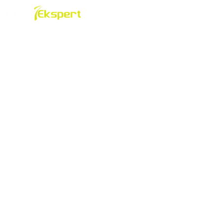
Gå til innhold