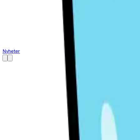
Nyheter