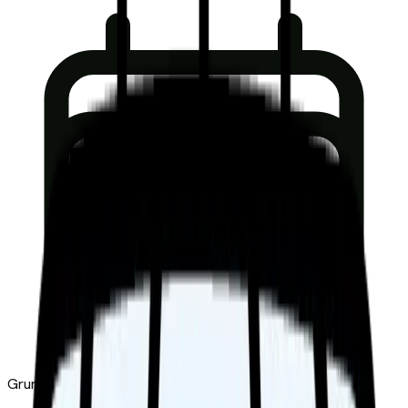
Grunnlagt
1882