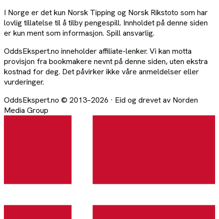
Tottenham Hotspur
I Norge er det kun Norsk Tipping og Norsk Rikstoto som har
1
-
2
lovlig tillatelse til å tilby pengespill. Innholdet på denne siden
Aston Villa
er kun ment som informasjon. Spill ansvarlig.
ons. 07.01.
OddsEkspert.no inneholder affiliate-lenker. Vi kan motta
20:30
provisjon fra bookmakere nevnt på denne siden, uten ekstra
kostnad for deg. Det påvirker ikke våre anmeldelser eller
AFC Bournemouth
vurderinger.
3
-
2
OddsEkspert
.no
© 2013–
2026
·
Eid og drevet av
Norden
Tottenham Hotspur
Media Group
søn. 04.01.
16:00
Tottenham Hotspur
1
-
1
Sunderland
tor. 01.01.
21:00
Brentford