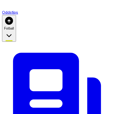
Oddstips
Fotball