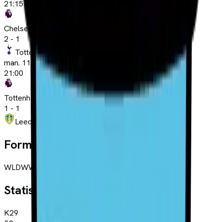
21:15
Chelsea
2
-
1
Tottenham Hotspur
man. 11.05.
21:00
Tottenham Hotspur
1
-
1
Leeds United
Form
W
L
D
W
W
Statistikk
K
29