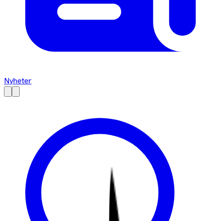
Nyheter