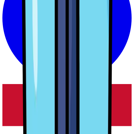
6
31
João Palhinha
Hjørnespark
Tottenham Hotspur
2
-
2
7
23
Xavi Simons
Lag (snitt)
7.10
Brighton & Hove Albion
Totalt (snitt)
10.90
8
26
søn. 12.04.
Conor Gallagher
Over 8.5
70%
15:00
Over 9.5
60%
10
29
James Maddison
Over 10.5
40%
Sunderland
14
20
Archie Gray
1
-
0
Kort
Tottenham Hotspur
15
20
Lucas Bergvall
Lag (snitt)
2.90
søn. 22.03.
Totalt (snitt)
4.90
15:15
16
26
Sandro Tonali
Over 2.5
90%
Over 3.5
80%
18
22
Tottenham Hotspur
Mateus Fernandes
Over 4.5
60%
0
-
3
21
26
Dejan Kulusevski
Nottingham Forest
Statistikk
ons. 18.03.
29
23
Pape Matar Sarr
21:00
K
29
30
29
S
9
Rodrigo Bentancur
Tottenham Hotspur
U
7