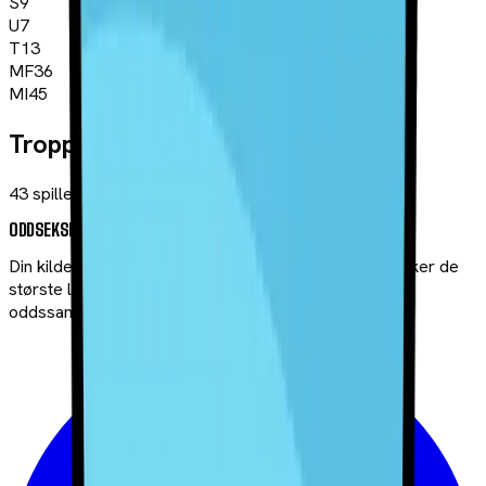
S
9
U
7
T
13
MF
36
MI
45
Tropp
43 spillere
ODDSEKSPERT
.NO
#
17
Premier League
Din kilde til fotball odds, statistikk og oddstips. Vi dekker de
Statistikk
Tropp
Kamper
Resultater
største ligaene med ekspertanalyser og
oddssammenligninger.
Form
Keepere
lør. 15.08.
søn. 26.07.
16:00
05:00
Siste 10
#
Spiller
Nasjonalitet
Alder
Tottenham Hotspur
Auckland
W
L
D
W
W
D
L
L
D
L
1
29
Guglielmo Vicario
vs
0
-
2
Siste 10
TSG Hoffenheim
Tottenham Hotspur
Kamper spilt
:
10
31
23
Antonín Kinský