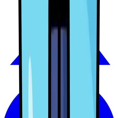
Djed Spence
Uavgjort
30%
25
21
Tap
40%
Kota Takai
Tottenham Hotspur
1
-
1
33
33
Annet
Ben Davies
Leeds United
søn. 03.05.
35
21
Ashley Phillips
Holdt nullen
20%
20:00
Uten mål
20%
37
25
Micky van de Ven
Aston Villa
1. omgang
38
20
1
-
2
Souza
1O Mål (snitt)
1.20
Tottenham Hotspur
-
26
Jan Paul van Hecke
1O Over 0.5
50%
lør. 25.04.
1O Over 1.5
30%
16:00
-
32
Andrew Robertson
1O BTTS
20%
-
29
Wolverhampton Wanderers
Marcos Senesi
2. omgang
0
-
1
Midtbanespillere
Tottenham Hotspur
2O Mål (snitt)
2.40
lør. 18.04.
2O Over 0.5
70%
18:30
#
Spiller
Nasjonalitet
Alder
2O Over 1.5
70%