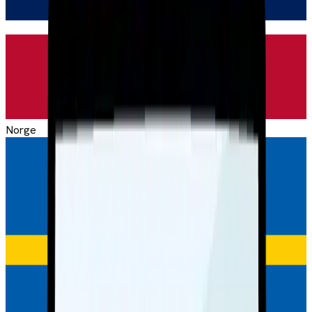
lør. 28.11.
søn. 19.04.
Angripere
01:00
17:00
#
Spiller
Nasjonalitet
Alder
Tromsø
Sarpsborg 08
vs
0
-
1
7
27
Lars Olden Larsen
Start
Tromsø
DB
søn. 06.12.
ons. 15.04.
9
21
Daniel Braut
01:00
19:00
IC
Norge
9
27
Lillestrøm
Tromsø
Ieltsin Camões
vs
0
-
0
VE
15
28
Tromsø
Lillestrøm
V. Ekblom
IC
-
27
Ieltsin Camões
-
25
Frederik Christensen