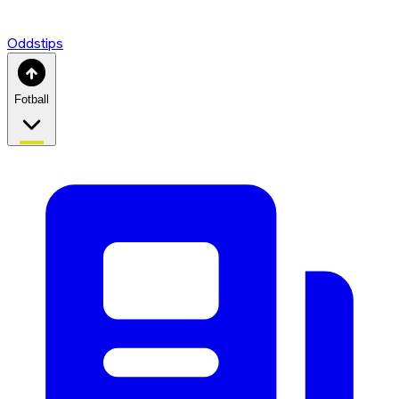
Oddstips
Fotball