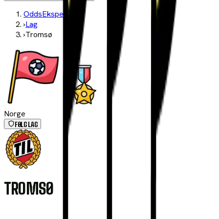
OddsEkspert
›
Lag
›
Tromsø
Norge
FØLG LAG
TROMSØ