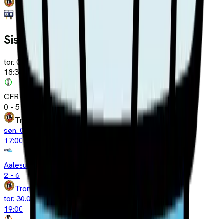
Tromsø
Siste kamper
tor. 06.08.
18:30
CFR Cluj
0
-
5
Tromsø
søn. 02.08.
17:00
Aalesund
2
-
6
Tromsø
tor. 30.07.
19:00