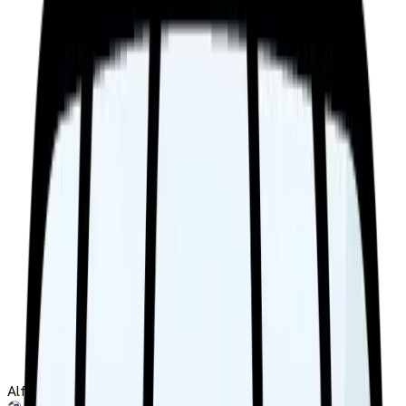
Alfheim Stadion
(
6,687
)