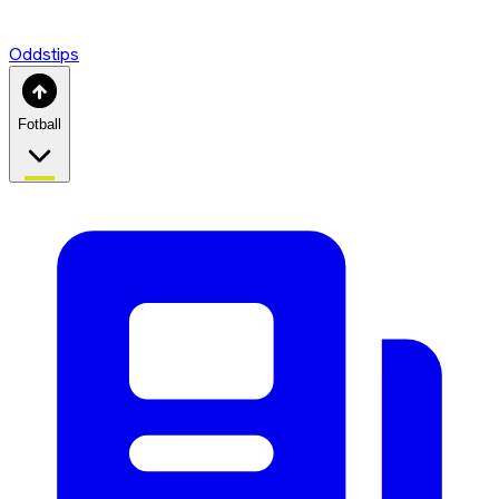
Oddstips
Fotball