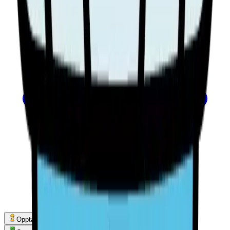
Opptakt
Stilling
H2H & Form
Statistikk