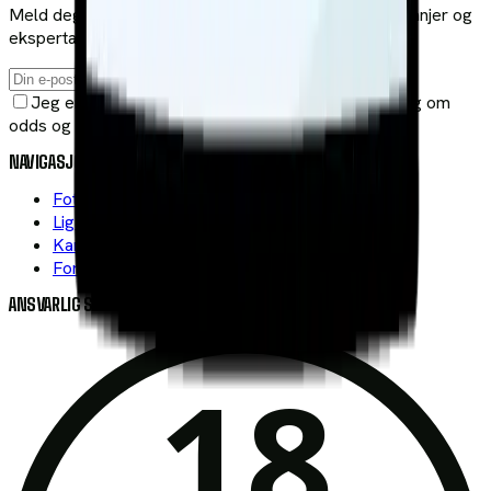
Meld deg på og få utvalgte kampforutsigelser, kampanjer og
ekspertanalyser direkte på e-post.
Meld på
Jeg er over 18 år og godtar å motta markedsføring om
odds og spill.
NAVIGASJON
Fotball
Ligaer
Kamper i dag
Forfattere
ANSVARLIG SPILL
18