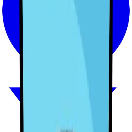
S
20
N. Angulo Ramírez
MF
21. juni
H
Curaçao
19
G. Plata Jiménez
ANG
0
-
0
13
E. Valencia Lastra
ANG
U
Tyskland
15. juni
B
Elfenbenskysten
1
M. Neuer
MV
0
-
1
6
J. Kimmich
FOR
T
7. juni
H
4
J. Tah
FOR
Guatemala
2
A. Rüdiger
FOR
3
-
0
S
4
J. Tah
FOR
19
L. Sané
MF
Tyskland - Siste kamper
23
F. Nmecha
MF
U
T
S
S
S
5
A. Pavlović
MF
29. juni
H
22
D. Raum
MF
Paraguay
1
-
1