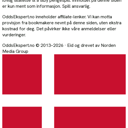
lovlig tillatelse til å tilby pengespill. Innholdet på denne siden
er kun ment som informasjon. Spill ansvarlig.
OddsEkspert.no inneholder affiliate-lenker. Vi kan motta
provisjon fra bookmakere nevnt på denne siden, uten ekstra
kostnad for deg. Det påvirker ikke våre anmeldelser eller
vurderinger.
OddsEkspert
.no
© 2013–
2026
·
Eid og drevet av
Norden
Media Group