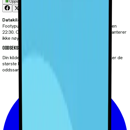
Oppstilling
Ecuador
Verdensmesterskap — Group E
Innbyrdes oppgjør
Lagoppstillinger
Lagstatistikk
Datakilde
:
Statistikk, odds og kampdata levert av
Ecuador
1
Footypulse.org.
Odds sist oppdatert
:
25.06.2026
klokken
#
Lag
K
S
U
T
MF
MI
+/-
P
0
Ecuador
uavgjorte
(
4-4-2
)
Tyskland
(
3-4-2-1
)
22:30
.
OddsEkspert er ikke tilknyttet tilbyderne og garanterer
Tyskland
1
3
2
0
1
10
4
+
6
6
Tyskland
0
Startoppstilling
Tyskland
ikke nøyaktigheten av odds.
4
Poeng
6
2
3
2
0
1
4
2
+
2
6
Elfenbenskysten
25. juni 2026
Ecuador
World Cup
Ecuador
1
Seire
2
ODDSEKSPERT
.NO
2
-
1
3
3
1
1
1
2
2
0
4
Ecuador
1
Uavgjorte
0
1
H. Galíndez
MV
Tyskland
Din kilde til fotball odds, statistikk og oddstips. Vi dekker de
1
Tap
1
4
3
0
1
2
1
9
-8
1
Curaçao
21
A. Franco Palma
FOR
største ligaene med ekspertanalyser og
0.7
Mål per kamp
3.3
oddssammenligninger.
0.7
Innslupne mål/kamp
1.3
4
J. Ordóñez Guerrero
FOR
Ecuador - Siste kamper
0
Målforskjell
+6
6
W. Pacho Tenorio
FOR
T
S
U
T
S
3
P. Hincapié Reyna
FOR
1. juli
B
Mexico
9
J. Zamora
MF
0
-
2
23
M. Caicedo Corozo
MF
T
25. juni
H
15
P. Vite Uca
MF
Tyskland
15
P. Vite Uca
MF
2
-
1