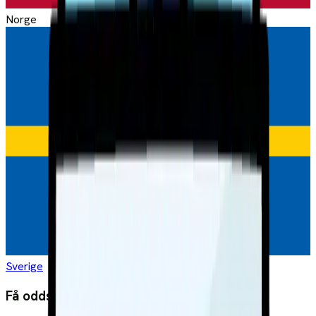
Norge
Sverige
Få oddstips i innboksen