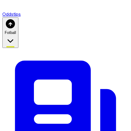
Oddstips
Fotball