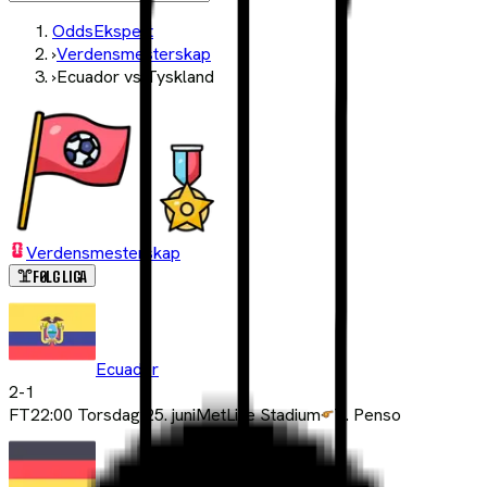
OddsEkspert
›
Verdensmesterskap
›
Ecuador vs Tyskland
Ecuador
vs
Tyskland
–
Verdensmestersk
Verdensmesterskap
FØLG LIGA
Ecuador
2
-
1
FT
22:00 Torsdag 25. juni
MetLife Stadium
T. Penso