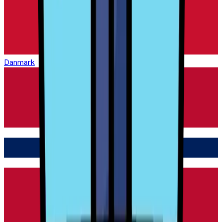
Danmark