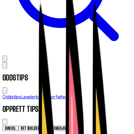
ODDSTIPS
Oddstips
Leaderboard
Forfattere
OPPRETT TIPS
SINGEL
BET BUILDER
KOMBINASJON