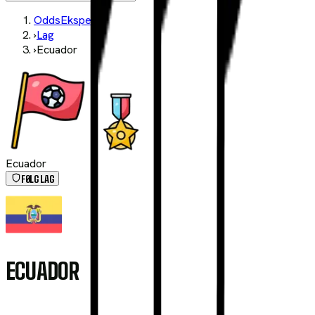
OddsEkspert
›
Lag
›
Ecuador
Ecuador
FØLG LAG
ECUADOR