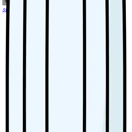
Steffen Fonvig
Sjefredaktør & Sportsanalytiker