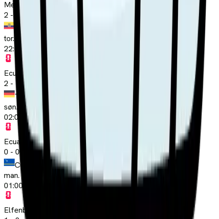
Mexico
2
-
0
Ecuador
tor. 25.06.
22:00
Ecuador
2
-
1
Tyskland
søn. 21.06.
02:00
Ecuador
0
-
0
Curaçao
man. 15.06.
01:00
Elfenbenskysten