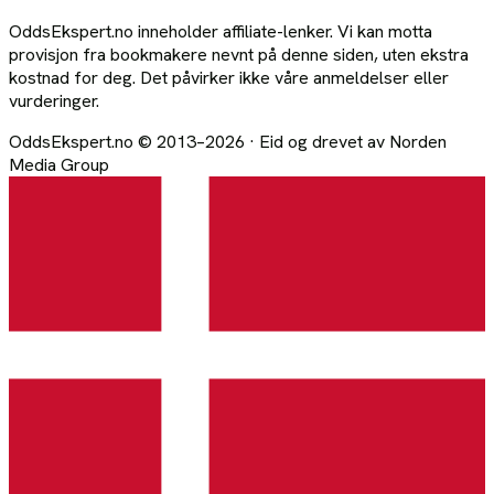
OddsEkspert.no inneholder affiliate-lenker. Vi kan motta
provisjon fra bookmakere nevnt på denne siden, uten ekstra
kostnad for deg. Det påvirker ikke våre anmeldelser eller
vurderinger.
OddsEkspert
.no
© 2013–
2026
·
Eid og drevet av
Norden
Media Group