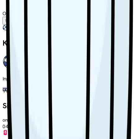
Oppdatert
07.08.2026
Oversikt
Tropp
Kamper
Resultater
Statistikk
Kamper
Ingen resultater
Siste kamper
ons. 01.07.
04:00